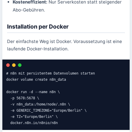
Kosteneffizient:
Nur Serverkosten statt steigender
Abo-Gebühren.
Installation per Docker
Der einfachste Weg ist Docker. Voraussetzung ist eine
laufende Docker-Installation.
# n8n mit persistentem Datenvolumen starten

docker volume create n8n_data

docker run -d --name n8n \

  -p 5678:5678 \

  -v n8n_data:/home/node/.n8n \

  -e GENERIC_TIMEZONE="Europe/Berlin" \

  -e TZ="Europe/Berlin" \

  docker.n8n.io/n8nio/n8n