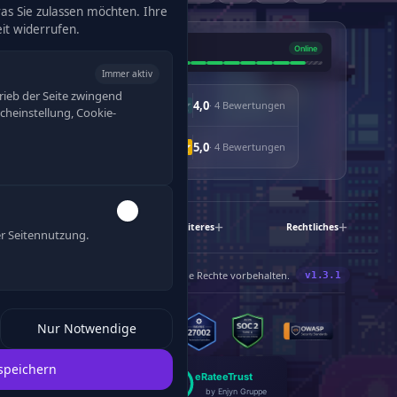
was Sie zulassen möchten. Ihre
eit widerrufen.
Immer aktiv
rieb der Seite zwingend
4,0
· 4 Bewertungen
racheinstellung, Cookie-
5,0
· 4 Bewertungen
Schnelllinks
Weiteres
Rechtliches
r Seitennutzung.
®
©
2019-2026 Enjyn
Gruppe. Alle Rechte vorbehalten.
120
Nur Notwendige
speichern
eRate
eTrust
by Enjyn Gruppe