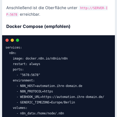
Anschließend ist die Oberfläche unter
http://SERVER-I
erreichbar.
P:5678
Docker Compose (empfohlen)
services:

  n8n:

    image: docker.n8n.io/n8nio/n8n

    restart: always

    ports:

      - "5678:5678"

    environment:

      - N8N_HOST=automation.ihre-domain.de

      - N8N_PROTOCOL=https

      - WEBHOOK_URL=https://automation.ihre-domain.de/

      - GENERIC_TIMEZONE=Europe/Berlin

    volumes:

      - n8n_data:/home/node/.n8n
