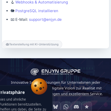
🪝
Webhooks & Automatisierung
🐘
PostgreSQL installieren
📧 E-Mail:
support@enjyn.de
Texterstellung mit KI-Unterstützung
Innovative Softwarelösungen für Unternehmen jeder
Größe. Wir machen Ihre digitale Vision zur Realität mit
Privatsphäre
maßgeschneiderten Lösungen und exzellentem Service.
ies und ähnliche
unktionen bereitzustellen.
helfen uns dabei, die Seite zu