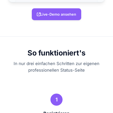
Database Server
Live-Demo ansehen
Produktion
Online
45%
67%
52%
CPU
RAM
DISK
So funktioniert's
Mail Server
In nur drei einfachen Schritten zur eigenen
Services
professionellen Status-Seite
Online
8%
23%
41%
CPU
RAM
DISK
1