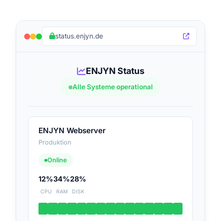
status.enjyn.de
ENJYN Status
Alle Systeme operational
ENJYN Webserver
Produktion
Online
12%
34%
28%
CPU
RAM
DISK