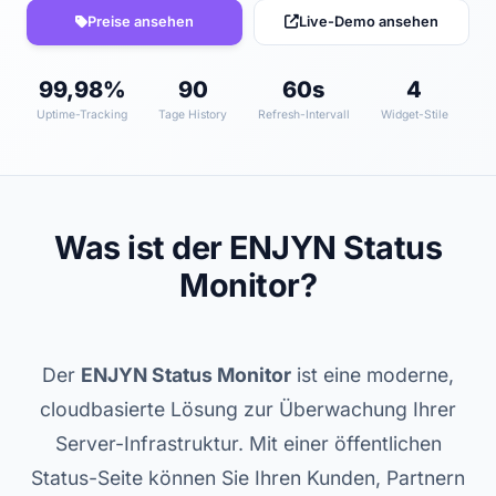
Preise ansehen
Live-Demo ansehen
Enjix
Was macht die Enjyn Gruppe?
Kostenlose Tools
99,98%
90
60s
4
Website erstellen lassen
Hosting & Server
Uptime-Tracking
Tage History
Refresh-Intervall
Widget-Stile
App entwickeln lassen
Kontakt aufnehmen
Was ist der ENJYN Status
Monitor?
Der
ENJYN Status Monitor
ist eine moderne,
cloudbasierte Lösung zur Überwachung Ihrer
Server-Infrastruktur. Mit einer öffentlichen
Status-Seite können Sie Ihren Kunden, Partnern