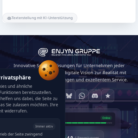
Texterstellung mit KI-Unterstützung
Innovative Softwarelösungen für Unternehmen jeder
Größe. Wir machen Ihre digitale Vision zur Realität mit
Privatsphäre
maßgeschneiderten Lösungen und exzellentem Service.
ies und ähnliche
unktionen bereitzustellen.
helfen uns dabei, die Seite zu
was Sie zulassen möchten. Ihre
eit widerrufen.
Immer aktiv
rieb der Seite zwingend
4,0
· 4 Bewertungen