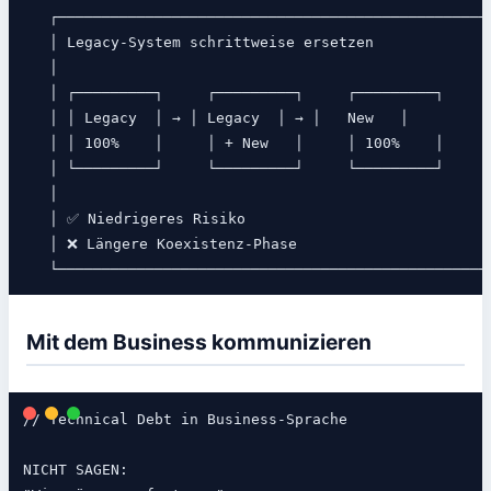
   ┌──────────────────────────────────────────────────
   │ Legacy-System schrittweise ersetzen              
   │                                                  
   │ ┌─────────┐     ┌─────────┐     ┌─────────┐      
   │ │ Legacy  │ → │ Legacy  │ → │   New   │        │

   │ │ 100%    │     │ + New   │     │ 100%    │      
   │ └─────────┘     └─────────┘     └─────────┘      
   │                                                  
   │ ✅ Niedrigeres Risiko                            
   │ ❌ Längere Koexistenz-Phase                       
Mit dem Business kommunizieren
// Technical Debt in Business-Sprache

NICHT SAGEN:
