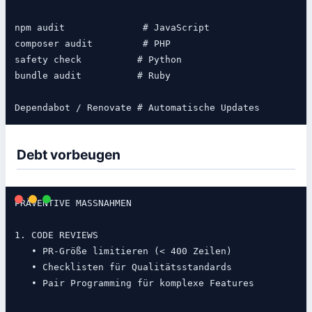
npm audit              # JavaScript

composer audit         # PHP

safety check          # Python

bundle audit          # Ruby

Debt vorbeugen
PRÄVENTIVE MASSNAHMEN

1. CODE REVIEWS

   • PR-Größe limitieren (< 400 Zeilen)

   • Checklisten für Qualitätsstandards

   • Pair Programming für komplexe Features
