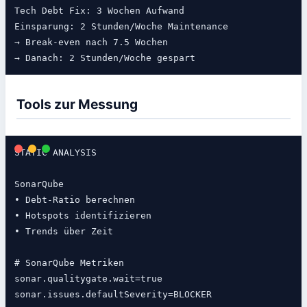
Tech Debt Fix: 3 Wochen Aufwand

Einsparung: 2 Stunden/Woche Maintenance

→ Break-even nach 7.5 Wochen

Tools zur Messung
STATIC ANALYSIS

SonarQube

• Debt-Ratio berechnen

• Hotspots identifizieren

• Trends über Zeit

# SonarQube Metriken

sonar.qualitygate.wait=true

sonar.issues.defaultSeverity=BLOCKER
