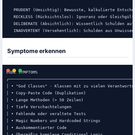
   PRUDENT (Umsichtig): Bewusste, kalkulierte Entschei
   RECKLESS (Rücksichtslos): Ignoranz oder Gleichgülti
   DELIBERATE (Absichtlich): Wissentlich Schulden aufn
Symptome erkennen
CODE SYMPTOMS

┌─────────────────────────────────────────────────────
│ • "God Classes" - Klassen mit zu vielen Verantwortun
│ • Copy-Paste Code (Duplikation)                     
│ • Lange Methoden (> 50 Zeilen)                      
│ • Tiefe Verschachtelungen                           
│ • Fehlende oder veraltete Tests                     
│ • Magic Numbers und Hardcoded Strings               
│ • Auskommentierter Code                             
│ • Übermäßig komplexe Conditional Logic              