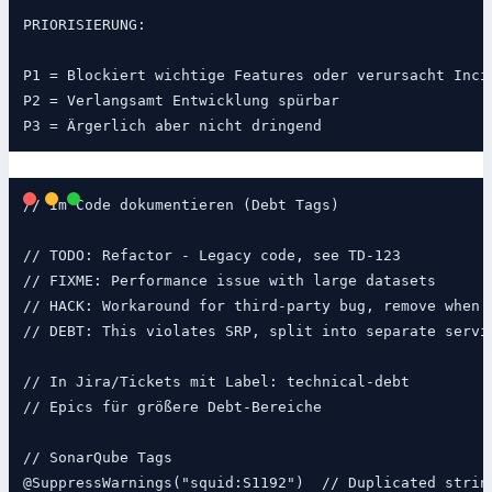
PRIORISIERUNG:

P1 = Blockiert wichtige Features oder verursacht Incid
P2 = Verlangsamt Entwicklung spürbar

// Im Code dokumentieren (Debt Tags)

// TODO: Refactor - Legacy code, see TD-123

// FIXME: Performance issue with large datasets

// HACK: Workaround for third-party bug, remove when u
// DEBT: This violates SRP, split into separate servic
// In Jira/Tickets mit Label: technical-debt

// Epics für größere Debt-Bereiche

// SonarQube Tags
