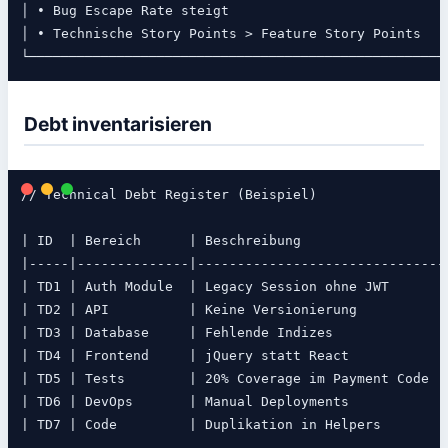
│ • Bug Escape Rate steigt                            
│ • Technische Story Points > Feature Story Points    
Debt inventarisieren
// Technical Debt Register (Beispiel)

| ID  | Bereich      | Beschreibung                  |
|-----|--------------|-------------------------------|
| TD1 | Auth Module  | Legacy Session ohne JWT       |
| TD2 | API          | Keine Versionierung           |
| TD3 | Database     | Fehlende Indizes             | 
| TD4 | Frontend     | jQuery statt React           | 
| TD5 | Tests        | 20% Coverage im Payment Code | 
| TD6 | DevOps       | Manual Deployments           | 
| TD7 | Code         | Duplikation in Helpers       | 