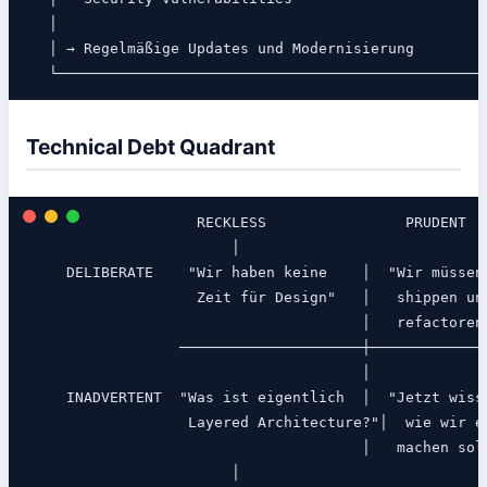
   │                                                  
   │ → Regelmäßige Updates und Modernisierung         
Technical Debt Quadrant
                    RECKLESS                PRUDENT

                        │

     DELIBERATE    "Wir haben keine    │  "Wir müssen 
                    Zeit für Design"   │   shippen und
                                       │   refactoren"
                  ─────────────────────┼──────────────
                                       │

     INADVERTENT  "Was ist eigentlich  │  "Jetzt wisse
                   Layered Architecture?"│  wie wir es
                                       │   machen soll
                        │
