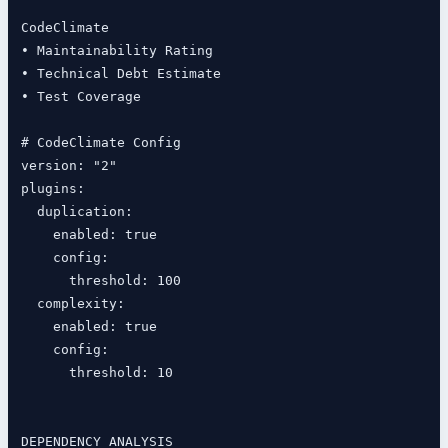
CodeClimate

• Maintainability Rating

• Technical Debt Estimate

• Test Coverage

# CodeClimate Config

version: "2"

plugins:

  duplication:

    enabled: true

    config:

      threshold: 100

  complexity:

    enabled: true

    config:

      threshold: 10

DEPENDENCY ANALYSIS
