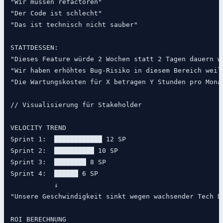
"Wir müssen refactoren"

"Der Code ist schlecht"

"Das ist technisch nicht sauber"

STATTDESSEN:

"Dieses Feature würde 2 Wochen statt 2 Tagen dauern we
"Wir haben erhöhtes Bug-Risiko in diesem Bereich weil.
"Die Wartungskosten für X betragen Y Stunden pro Monat
// Visualisierung für Stakeholder

VELOCITY TREND

Sprint 1:  ████████████ 12 SP

Sprint 2:  ██████████ 10 SP

Sprint 3:  ████████ 8 SP

Sprint 4:  ██████ 6 SP

           ↓

"Unsere Geschwindigkeit sinkt wegen wachsender Tech De
ROI BERECHNUNG
