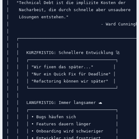
│   "Technical Debt ist die implizite Kosten der      
│    Nacharbeit, die durch schnelle aber unsaubere    
│    Lösungen entstehen."                             
│                                     - Ward Cunningha
│                                                     
│   ┌─────────────────────────────────────────────────
│   │                                                 
│   │   KURZFRISTIG: Schnellere Entwicklung 🚀        
│   │   ┌───────────────────────────────────┐         
│   │   │ "Wir fixen das später..."        │          
│   │   │ "Nur ein Quick Fix für Deadline" │          
│   │   │ "Refactoring können wir später"  │          
│   │   └───────────────────────────────────┘         
│   │                                                 
│   │   LANGFRISTIG: Immer langsamer 🐢               
│   │   ┌───────────────────────────────────┐         
│   │   │ • Bugs häufen sich                │         
│   │   │ • Features dauern länger          │         
│   │   │ • Onboarding wird schwieriger     │         
│   │   │ • Entwickler sind frustriert      │         