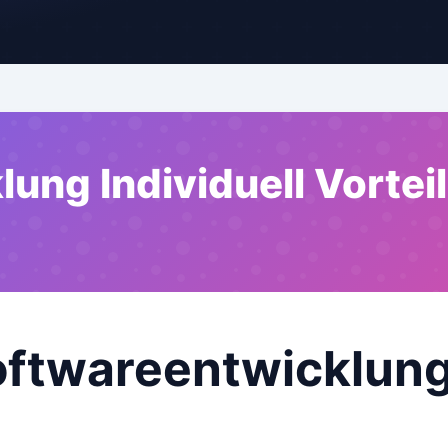
ung Individuell Vortei
Softwareentwicklung