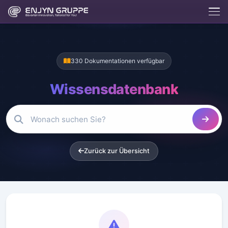
Enjix
BETA
Enjyn AI Agent
330 Dokumentationen verfügbar
Enjix
Wissensdatenbank
Was macht die Enjyn Gruppe?
Kostenlose Tools
Website erstellen lassen
Hosting & Server
App entwickeln lassen
Kontakt aufnehmen
Zurück zur Übersicht