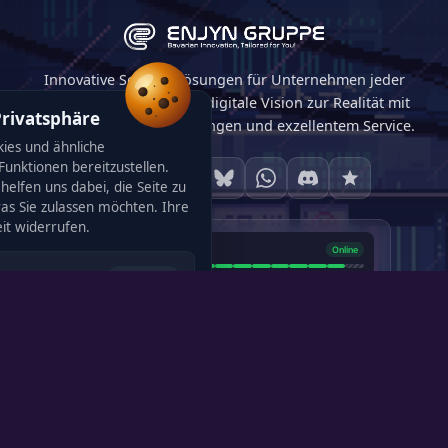
Innovative Softwarelösungen für Unternehmen jeder
Größe. Wir machen Ihre digitale Vision zur Realität mit
Privatsphäre
maßgeschneiderten Lösungen und exzellentem Service.
ies und ähnliche
unktionen bereitzustellen.
helfen uns dabei, die Seite zu
was Sie zulassen möchten. Ihre
120
eit widerrufen.
Immer aktiv
rieb der Seite zwingend
4,0
· 4 Bewertungen
racheinstellung, Cookie-
5,0
· 4 Bewertungen