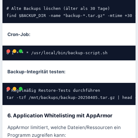
# Alte Backups löschen (älter als 30 Tage)

find $BACKUP_DIR -name "backup-*.tar.gz" -mtime +30 -
Cron-Job:
0 1 * * * /usr/local/bin/backup-script.sh
Backup-Integrität testen:
# Regelmäßig Restore-Tests durchführen

tar -tzf /mnt/backups/backup-20250405.tar.gz | head -
6. Application Whitelisting mit AppArmor
AppArmor limitiert, welche Dateien/Ressourcen ein
Programm zugreifen kann: