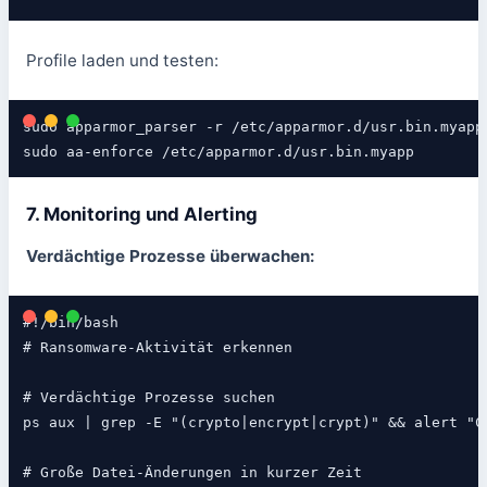
Profile laden und testen:
sudo apparmor_parser -r /etc/apparmor.d/usr.bin.myapp

sudo aa-enforce /etc/apparmor.d/usr.bin.myapp
7. Monitoring und Alerting
Verdächtige Prozesse überwachen:
#!/bin/bash

# Ransomware-Aktivität erkennen

# Verdächtige Prozesse suchen

ps aux | grep -E "(crypto|encrypt|crypt)" && alert "Cr
# Große Datei-Änderungen in kurzer Zeit
