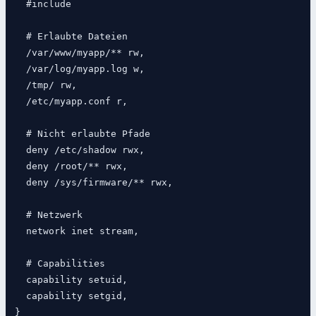
  #include 
  # Erlaubte Dateien

  /var/www/myapp/** rw,

  /var/log/myapp.log w,

  /tmp/ rw,

  /etc/myapp.conf r,

  # Nicht erlaubte Pfade

  deny /etc/shadow rwx,

  deny /root/** rwx,

  deny /sys/firmware/** rwx,

  # Netzwerk

  network inet stream,

  # Capabilities

  capability setuid,

  capability setgid,

}