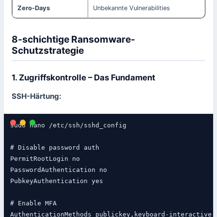
Zero-Days
Unbekannte Vulnerabilities
8-schichtige Ransomware-
Schutzstrategie
1. Zugriffskontrolle – Das Fundament
SSH-Härtung:
sudo nano /etc/ssh/sshd_config

# Disable password auth

PermitRootLogin no

PasswordAuthentication no

PubkeyAuthentication yes

# Enable MFA

AuthenticationMethods publickey,keyboard-interactive
