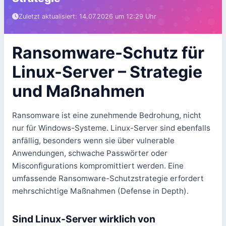
Website erstellen lassen
Hosting & Server
App entwickeln lassen
Kontakt aufnehmen
Zuletzt aktualisiert: 14.07.2026 um 12:29 Uhr
Ransomware-Schutz für
Linux-Server – Strategie
und Maßnahmen
Ransomware ist eine zunehmende Bedrohung, nicht
nur für Windows-Systeme. Linux-Server sind ebenfalls
anfällig, besonders wenn sie über vulnerable
Anwendungen, schwache Passwörter oder
Misconfigurations kompromittiert werden. Eine
umfassende Ransomware-Schutzstrategie erfordert
mehrschichtige Maßnahmen (Defense in Depth).
Sind Linux-Server wirklich von