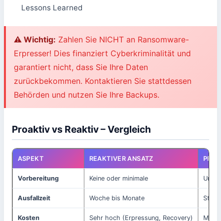
Lessons Learned
⚠️ Wichtig:
Zahlen Sie NICHT an Ransomware-
Erpresser! Dies finanziert Cyberkriminalität und
garantiert nicht, dass Sie Ihre Daten
zurückbekommen. Kontaktieren Sie stattdessen
Behörden und nutzen Sie Ihre Backups.
Proaktiv vs Reaktiv – Vergleich
ASPEKT
REAKTIVER ANSATZ
PROA
Vorbereitung
Keine oder minimale
Umfa
Ausfallzeit
Woche bis Monate
Stund
Kosten
Sehr hoch (Erpressung, Recovery)
Moder