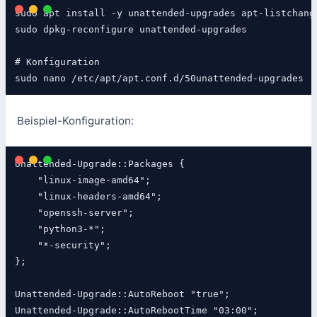
sudo apt install -y unattended-upgrades apt-listchange
sudo dpkg-reconfigure unattended-upgrades

# Konfiguration

sudo nano /etc/apt/apt.conf.d/50unattended-upgrades
Beispiel-Konfiguration:
Unattended-Upgrade::Packages {

    "linux-image-amd64";

    "linux-headers-amd64";

    "openssh-server";

    "python3-*";

    "*-security";

};

Unattended-Upgrade::AutoReboot "true";

Unattended-Upgrade::AutoRebootTime "03:00";