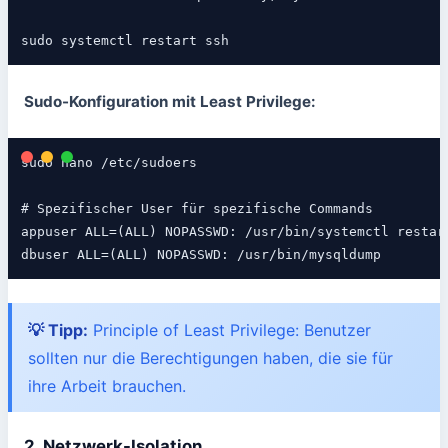
sudo systemctl restart ssh
Sudo-Konfiguration mit Least Privilege:
sudo nano /etc/sudoers

# Spezifischer User für spezifische Commands

appuser ALL=(ALL) NOPASSWD: /usr/bin/systemctl restart
dbuser ALL=(ALL) NOPASSWD: /usr/bin/mysqldump
💡 Tipp:
Principle of Least Privilege: Benutzer
sollten nur die Berechtigungen haben, die sie für
ihre Arbeit brauchen.
2. Netzwerk-Isolation