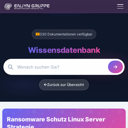
330 Dokumentationen verfügbar
Wissensdatenbank
Zurück zur Übersicht
Enjix
BETA
Enjyn AI Agent
Enjix
Ransomware Schutz Linux Server
Was macht die Enjyn Gruppe?
Kostenlose Tools
Strategie