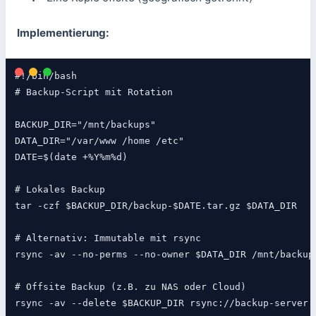
Implementierung:
#!/bin/bash

# Backup-Script mit Rotation

BACKUP_DIR="/mnt/backups"

DATA_DIR="/var/www /home /etc"

DATE=$(date +%Y%m%d)

# Lokales Backup

tar -czf $BACKUP_DIR/backup-$DATE.tar.gz $DATA_DIR

# Alternativ: Immutable mit rsync

rsync -av --no-perms --no-owner $DATA_DIR /mnt/backup-
# Offsite Backup (z.B. zu NAS oder Cloud)

rsync -av --delete $BACKUP_DIR rsync://backup-server.l