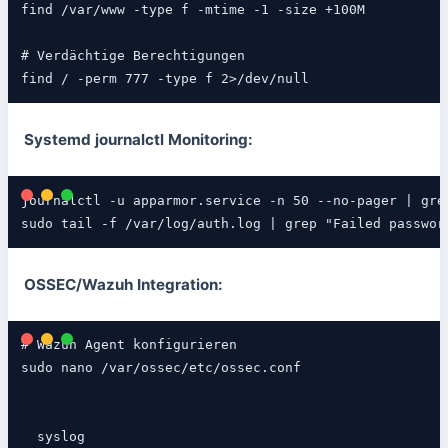
find /var/www -type f -mtime -1 -size +100M

# Verdächtige Berechtigungen

find / -perm 777 -type f 2>/dev/null
Systemd journalctl Monitoring:
journalctl -u apparmor.service -n 50 --no-pager | grep
sudo tail -f /var/log/auth.log | grep "Failed passwor
OSSEC/Wazuh Integration:
# Wazuh Agent konfigurieren

sudo nano /var/ossec/etc/ossec.conf

syslog