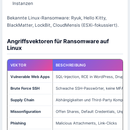
Instanzen
Bekannte Linux-Ransomware: Ryuk, Hello Kitty,
BlackMatter, LockBit, CloudMensis (ESXi-fokussiert).
Angriffsvektoren für Ransomware auf
Linux
VEKTOR
BESCHREIBUNG
Vulnerable Web Apps
SQL-Injection, RCE in WordPress, Drupal, 
Brute Force SSH
Schwache SSH-Passwörter, keine MFA
Supply Chain
Abhängigkeiten und Third-Party Kompone
Missonfiguration
Offen Shares, Default Credentials, Unpat
Phishing
Malicious Attachments, Link-Clicks