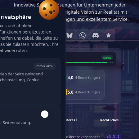
Innovative Softwarelösungen für Unternehmen jeder
Größe. Wir machen Ihre digitale Vision zur Realität mit
Privatsphäre
maßgeschneiderten Lösungen und exzellentem Service.
ies und ähnliche
unktionen bereitzustellen.
helfen uns dabei, die Seite zu
was Sie zulassen möchten. Ihre
eit widerrufen.
Immer aktiv
rieb der Seite zwingend
4,0
· 4 Bewertungen
racheinstellung, Cookie-
5,0
· 4 Bewertungen
120
Schnelllinks
Weiteres
Rechtliches
r Seitennutzung.
®
©
2019-2026 Enjyn
Gruppe. Alle Rechte vorbehalten.