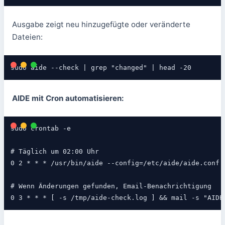
Ausgabe zeigt neu hinzugefügte oder veränderte
Dateien:
sudo aide --check | grep "changed" | head -20
AIDE mit Cron automatisieren:
sudo crontab -e

# Täglich um 02:00 Uhr

0 2 * * * /usr/bin/aide --config=/etc/aide/aide.conf -
# Wenn Änderungen gefunden, Email-Benachrichtigung

0 3 * * * [ -s /tmp/aide-check.log ] && mail -s "AIDE