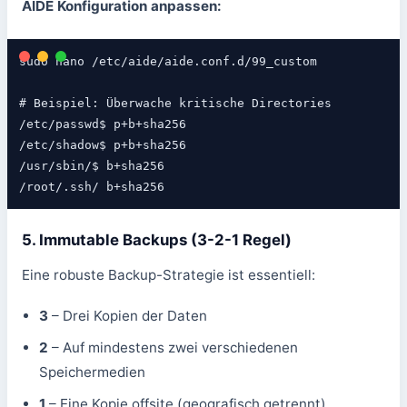
AIDE Konfiguration anpassen:
sudo nano /etc/aide/aide.conf.d/99_custom

# Beispiel: Überwache kritische Directories

/etc/passwd$ p+b+sha256

/etc/shadow$ p+b+sha256

/usr/sbin/$ b+sha256

/root/.ssh/ b+sha256
5. Immutable Backups (3-2-1 Regel)
Eine robuste Backup-Strategie ist essentiell:
3
– Drei Kopien der Daten
2
– Auf mindestens zwei verschiedenen
Speichermedien
1
– Eine Kopie offsite (geografisch getrennt)