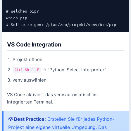
# Welches pip?

which pip

VS Code Integration
Projekt öffnen
→ "Python: Select Interpreter"
Ctrl+Shift+P
venv auswählen
VS Code aktiviert das venv automatisch im
integrierten Terminal.
💡 Best Practice:
Erstellen Sie für jedes Python-
Projekt eine eigene virtuelle Umgebung. Das