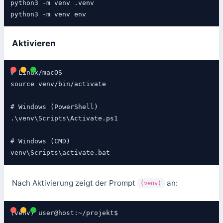
python3 -m venv .venv

Aktivieren
# Linux/macOS

source venv/bin/activate

# Windows (PowerShell)

.\venv\Scripts\Activate.ps1

# Windows (CMD)

Nach Aktivierung zeigt der Prompt
an:
(venv)