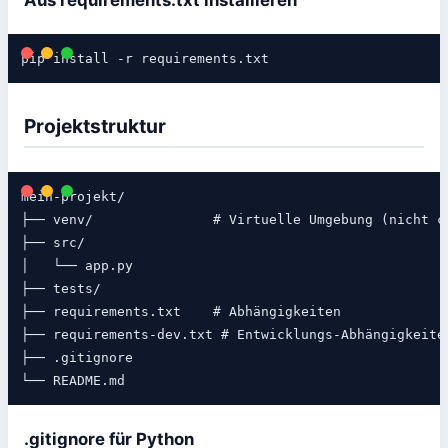
Aus requirements.txt installieren
Projektstruktur
mein-projekt/

├── venv/               # Virtuelle Umgebung (nicht co
├── src/

│   └── app.py

├── tests/

├── requirements.txt    # Abhängigkeiten

├── requirements-dev.txt # Entwicklungs-Abhängigkeiten
├── .gitignore

.gitignore für Python