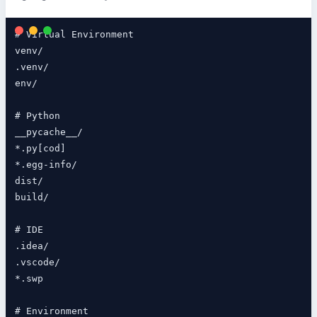
# Virtual Environment

venv/

.venv/

env/

# Python

__pycache__/

*.py[cod]

*.egg-info/

dist/

build/

# IDE

.idea/

.vscode/

*.swp

# Environment
