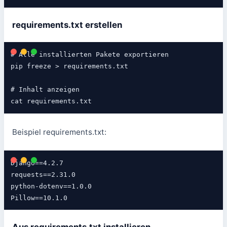
requirements.txt erstellen
# Alle installierten Pakete exportieren

pip freeze > requirements.txt

# Inhalt anzeigen

Beispiel requirements.txt:
Django==4.2.7

requests==2.31.0

python-dotenv==1.0.0
