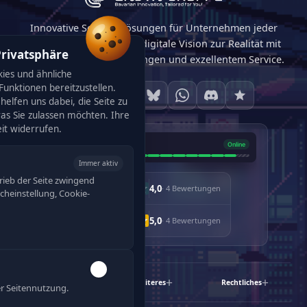
Innovative Softwarelösungen für Unternehmen jeder
Größe. Wir machen Ihre digitale Vision zur Realität mit
Privatsphäre
maßgeschneiderten Lösungen und exzellentem Service.
ies und ähnliche
unktionen bereitzustellen.
helfen uns dabei, die Seite zu
was Sie zulassen möchten. Ihre
eit widerrufen.
Immer aktiv
rieb der Seite zwingend
4,0
· 4 Bewertungen
racheinstellung, Cookie-
5,0
· 4 Bewertungen
Schnelllinks
Weiteres
Rechtliches
r Seitennutzung.