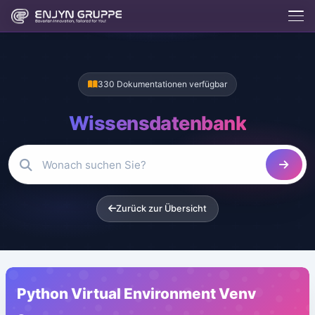
330 Dokumentationen verfügbar
Wissensdatenbank
Enjix
BETA
Enjyn AI Agent
Enjix
Zurück zur Übersicht
Was macht die Enjyn Gruppe?
Kostenlose Tools
Website erstellen lassen
Hosting & Server
App entwickeln lassen
Kontakt aufnehmen
Python Virtual Environment Venv