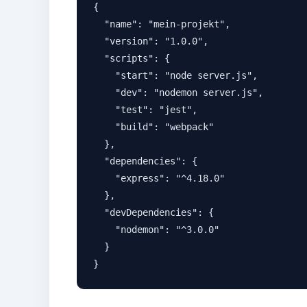
{

  "name": "mein-projekt",

  "version": "1.0.0",

  "scripts": {

    "start": "node server.js",

    "dev": "nodemon server.js",

    "test": "jest",

    "build": "webpack"

  },

  "dependencies": {

    "express": "^4.18.0"

  },

  "devDependencies": {

    "nodemon": "^3.0.0"

  }

}