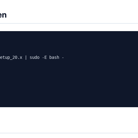
en
etup_20.x | sudo -E bash -
