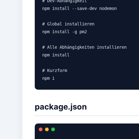
# Dev-Abhängigkeit

npm install --save-dev nodemon

# Global installieren

npm install -g pm2

# Alle Abhängigkeiten installieren

npm install

# Kurzform

npm i
package.json