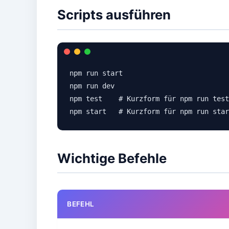
Scripts ausführen
npm run start

npm run dev

npm test    # Kurzform für npm run test

npm start   # Kurzform für npm run star
Wichtige Befehle
BEFEHL