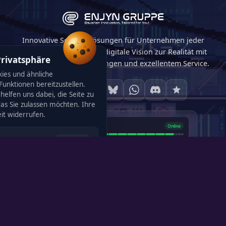
Innovative Softwarelösungen für Unternehmen jeder
Größe. Wir machen Ihre digitale Vision zur Realität mit
Privatsphäre
maßgeschneiderten Lösungen und exzellentem Service.
ies und ähnliche
unktionen bereitzustellen.
helfen uns dabei, die Seite zu
was Sie zulassen möchten. Ihre
120
eit widerrufen.
Immer aktiv
rieb der Seite zwingend
4,0
· 4 Bewertungen
racheinstellung, Cookie-
5,0
· 4 Bewertungen