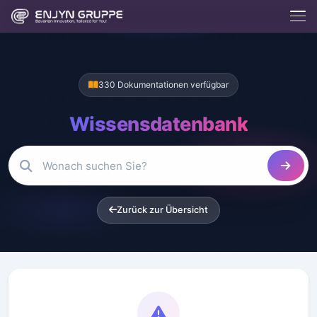
Enjix
BETA
Enjyn AI Agent
330 Dokumentationen verfügbar
Enjix
Wissensdatenbank
Was macht die Enjyn Gruppe?
Kostenlose Tools
Website erstellen lassen
Hosting & Server
App entwickeln lassen
Kontakt aufnehmen
Zurück zur Übersicht