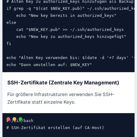
# Alten Key zu authorized_keys hinzufügen als Backup

if grep -q "$(cat $NEW_KEY.pub)" ~/.ssh/authorized_key
    echo "New key bereits in authorized_keys"

else

    cat "$NEW_KEY.pub" >> ~/.ssh/authorized_keys

    echo "New key zu authorized_keys hinzugefügt"

fi

echo "Alten Key verwenden bis: $(date -d '+7 days' '+%
echo "Dann umstellen auf: $NEW_KEY"
SSH-Zertifikate (Zentrale Key Management)
Für größere Infrastrukturen verwenden Sie SSH-
Zertifikate statt einzelne Keys:
#!/bin/bash

# SSH-Zertifikat erstellen (auf CA-Host)
