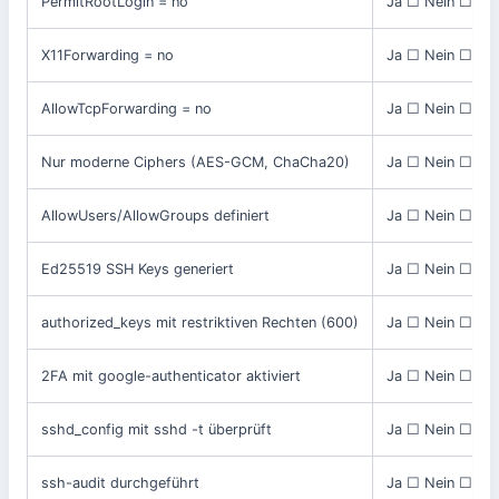
PermitRootLogin = no
Ja ☐ Nein ☐
X11Forwarding = no
Ja ☐ Nein ☐
AllowTcpForwarding = no
Ja ☐ Nein ☐
Nur moderne Ciphers (AES-GCM, ChaCha20)
Ja ☐ Nein ☐
AllowUsers/AllowGroups definiert
Ja ☐ Nein ☐
Ed25519 SSH Keys generiert
Ja ☐ Nein ☐
authorized_keys mit restriktiven Rechten (600)
Ja ☐ Nein ☐
2FA mit google-authenticator aktiviert
Ja ☐ Nein ☐
sshd_config mit sshd -t überprüft
Ja ☐ Nein ☐
ssh-audit durchgeführt
Ja ☐ Nein ☐