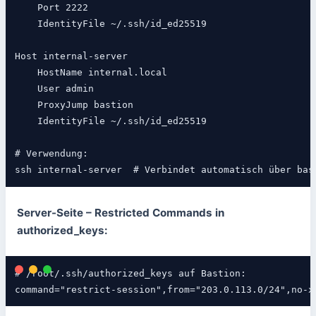
    Port 2222

    IdentityFile ~/.ssh/id_ed25519

Host internal-server

    HostName internal.local

    User admin

    ProxyJump bastion

    IdentityFile ~/.ssh/id_ed25519

# Verwendung:

ssh internal-server  # Verbindet automatisch über bas
Server-Seite – Restricted Commands in
authorized_keys:
# /root/.ssh/authorized_keys auf Bastion:

command="restrict-session",from="203.0.113.0/24",no-x