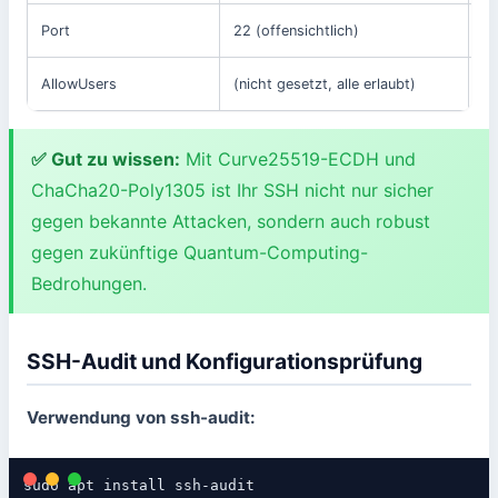
Port
22 (offensichtlich)
22
AllowUsers
(nicht gesetzt, alle erlaubt)
ad
✅ Gut zu wissen:
Mit Curve25519-ECDH und
ChaCha20-Poly1305 ist Ihr SSH nicht nur sicher
gegen bekannte Attacken, sondern auch robust
gegen zukünftige Quantum-Computing-
Bedrohungen.
SSH-Audit und Konfigurationsprüfung
Verwendung von ssh-audit:
sudo apt install ssh-audit
