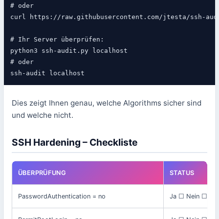
# oder

curl https://raw.githubusercontent.com/jtesta/ssh-aud
# Ihr Server überprüfen:

python3 ssh-audit.py localhost

# oder

ssh-audit localhost
Dies zeigt Ihnen genau, welche Algorithms sicher sind
und welche nicht.
SSH Hardening – Checkliste
ÜBERPRÜFUNG
STATUS
PasswordAuthentication = no
Ja ☐ Nein ☐