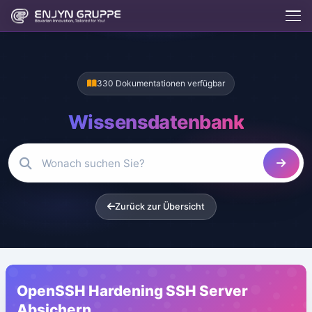
330 Dokumentationen verfügbar
Wissensdatenbank
Zurück zur Übersicht
Enjix
BETA
Enjyn AI Agent
OpenSSH Hardening SSH Server
Enjix
Absichern