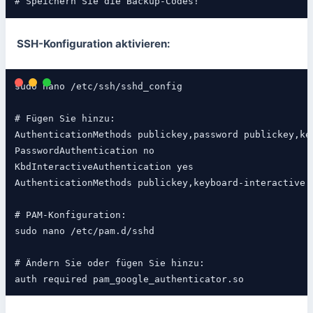
# Speichern Sie die Backup-Codes!
SSH-Konfiguration aktivieren:
sudo nano /etc/ssh/sshd_config

# Fügen Sie hinzu:

AuthenticationMethods publickey,password publickey,key
PasswordAuthentication no

KbdInteractiveAuthentication yes

AuthenticationMethods publickey,keyboard-interactive:p
# PAM-Konfiguration:

sudo nano /etc/pam.d/sshd

# Ändern Sie oder fügen Sie hinzu:

auth required pam_google_authenticator.so