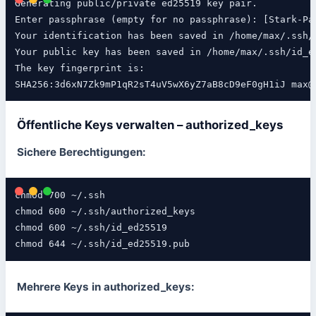
Generating public/private ed25519 key pair.

Enter passphrase (empty for no passphrase): [Stark-Pas
Your identification has been saved in /home/max/.ssh/i
Your public key has been saved in /home/max/.ssh/id_ed
The key fingerprint is:

SHA256:3d6xN7Zk9mP1qR2sT4uV5wX6yZ7aB8cD9eF0gH1iJ max@
Öffentliche Keys verwalten – authorized_keys
Sichere Berechtigungen:
chmod 700 ~/.ssh

chmod 600 ~/.ssh/authorized_keys

chmod 600 ~/.ssh/id_ed25519

chmod 644 ~/.ssh/id_ed25519.pub
Mehrere Keys in authorized_keys: