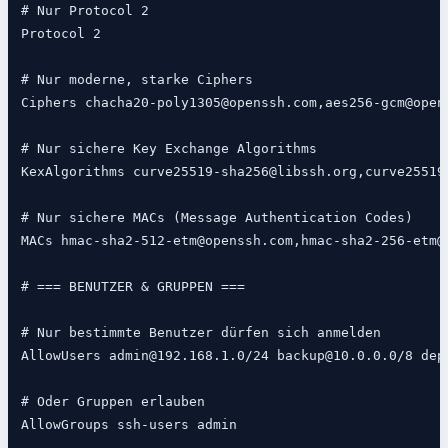
# Nur Protocol 2

Protocol 2

# Nur moderne, starke Ciphers

Ciphers chacha20-poly1305@openssh.com,aes256-gcm@open
# Nur sichere Key Exchange Algorithms

KexAlgorithms curve25519-sha256@libssh.org,curve25519
# Nur sichere MACs (Message Authentication Codes)

MACs hmac-sha2-512-etm@openssh.com,hmac-sha2-256-etm@
# === BENUTZER & GRUPPEN ===

# Nur bestimmte Benutzer dürfen sich anmelden

AllowUsers admin@192.168.1.0/24 backup@10.0.0.0/8 depl
# Oder Gruppen erlauben

AllowGroups ssh-users admin
