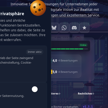
Innovative Softwarelösungen für Unternehmen jeder
Größe. Wir machen Ihre digitale Vision zur Realität mit
Privatsphäre
maßgeschneiderten Lösungen und exzellentem Service.
ies und ähnliche
unktionen bereitzustellen.
helfen uns dabei, die Seite zu
was Sie zulassen möchten. Ihre
eit widerrufen.
Immer aktiv
rieb der Seite zwingend
4,0
· 4 Bewertungen
racheinstellung, Cookie-
5,0
· 4 Bewertungen
120
Schnelllinks
Weiteres
Rechtliches
r Seitennutzung.
®
©
2019-2026 Enjyn
Gruppe. Alle Rechte vorbehalten.