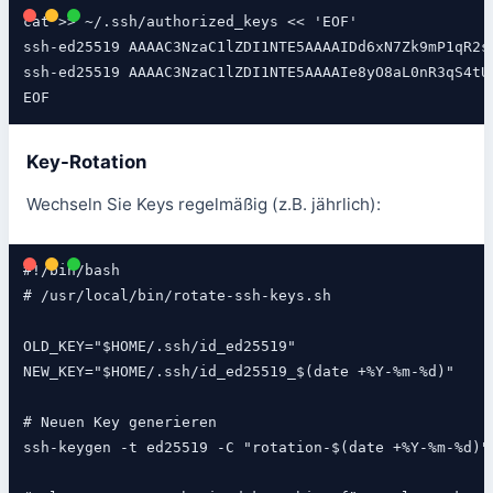
cat >> ~/.ssh/authorized_keys << 'EOF'

ssh-ed25519 AAAAC3NzaC1lZDI1NTE5AAAAIDd6xN7Zk9mP1qR2sT
ssh-ed25519 AAAAC3NzaC1lZDI1NTE5AAAAIe8yO8aL0nR3qS4tU5
EOF
Key-Rotation
Wechseln Sie Keys regelmäßig (z.B. jährlich):
#!/bin/bash

# /usr/local/bin/rotate-ssh-keys.sh

OLD_KEY="$HOME/.ssh/id_ed25519"

NEW_KEY="$HOME/.ssh/id_ed25519_$(date +%Y-%m-%d)"

# Neuen Key generieren

ssh-keygen -t ed25519 -C "rotation-$(date +%Y-%m-%d)" 