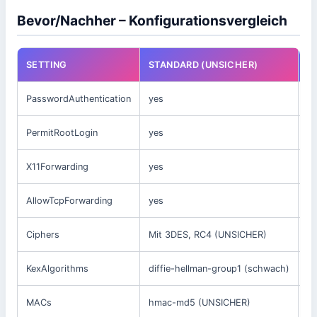
Bevor/Nachher – Konfigurationsvergleich
SETTING
STANDARD (UNSICHER)
G
PasswordAuthentication
yes
n
PermitRootLogin
yes
n
X11Forwarding
yes
n
AllowTcpForwarding
yes
n
Ciphers
Mit 3DES, RC4 (UNSICHER)
N
KexAlgorithms
diffie-hellman-group1 (schwach)
c
MACs
hmac-md5 (UNSICHER)
h