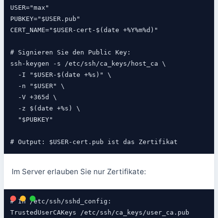
USER="max"

PUBKEY="$USER.pub"

CERT_NAME="$USER-cert-$(date +%Y%m%d)"

# Signieren Sie den Public Key:

ssh-keygen -s /etc/ssh/ca_keys/host_ca \

  -I "$USER-$(date +%s)" \

  -n "$USER" \

  -V +365d \

  -z $(date +%s) \

  "$PUBKEY"

# Output: $USER-cert.pub ist das Zertifikat
Im Server erlauben Sie nur Zertifikate:
# In /etc/ssh/sshd_config:

TrustedUserCAKeys /etc/ssh/ca_keys/user_ca.pub