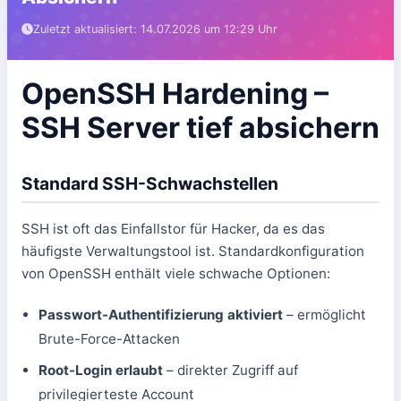
Was macht die Enjyn Gruppe?
Kostenlose Tools
Zuletzt aktualisiert: 14.07.2026 um 12:29 Uhr
Website erstellen lassen
Hosting & Server
App entwickeln lassen
Kontakt aufnehmen
OpenSSH Hardening –
SSH Server tief absichern
Standard SSH-Schwachstellen
SSH ist oft das Einfallstor für Hacker, da es das
häufigste Verwaltungstool ist. Standardkonfiguration
von OpenSSH enthält viele schwache Optionen:
Passwort-Authentifizierung aktiviert
– ermöglicht
Brute-Force-Attacken
Root-Login erlaubt
– direkter Zugriff auf
privilegierteste Account