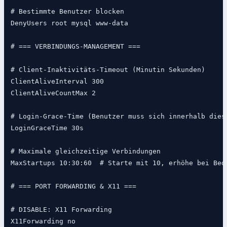
# Bestimmte Benutzer blocken

DenyUsers root mysql www-data

# === VERBINDUNGS-MANAGEMENT ===

# Client-Inaktivitäts-Timeout (Minutin Sekunden)

ClientAliveInterval 300

ClientAliveCountMax 2

# Login-Grace-Time (Benutzer muss sich innerhalb diese
LoginGraceTime 30s

# Maximale gleichzeitige Verbindungen

MaxStartups 10:30:60  # Starte mit 10, erhöhe bei Beda
# === PORT FORWARDING & X11 ===

# DISABLE: X11 Forwarding

X11Forwarding no
