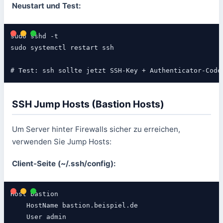
Neustart und Test:
sudo sshd -t

sudo systemctl restart ssh

# Test: ssh sollte jetzt SSH-Key + Authenticator-Code
SSH Jump Hosts (Bastion Hosts)
Um Server hinter Firewalls sicher zu erreichen,
verwenden Sie Jump Hosts:
Client-Seite (~/.ssh/config):
Host bastion

    HostName bastion.beispiel.de

    User admin
