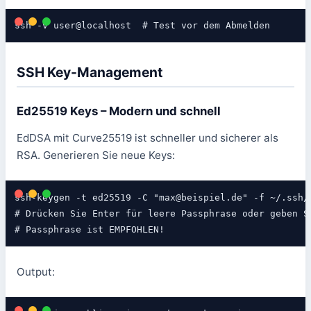
ssh -v user@localhost  # Test vor dem Abmelden
SSH Key-Management
Ed25519 Keys – Modern und schnell
EdDSA mit Curve25519 ist schneller und sicherer als
RSA. Generieren Sie neue Keys:
ssh-keygen -t ed25519 -C "max@beispiel.de" -f ~/.ssh/i
# Drücken Sie Enter für leere Passphrase oder geben Si
# Passphrase ist EMPFOHLEN!
Output: