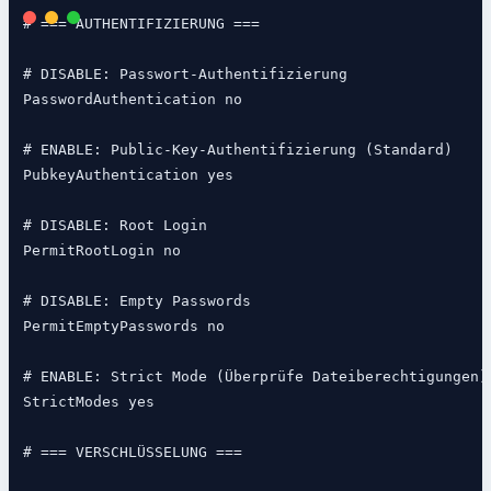
# === AUTHENTIFIZIERUNG ===

# DISABLE: Passwort-Authentifizierung

PasswordAuthentication no

# ENABLE: Public-Key-Authentifizierung (Standard)

PubkeyAuthentication yes

# DISABLE: Root Login

PermitRootLogin no

# DISABLE: Empty Passwords

PermitEmptyPasswords no

# ENABLE: Strict Mode (Überprüfe Dateiberechtigungen)

StrictModes yes

# === VERSCHLÜSSELUNG ===
