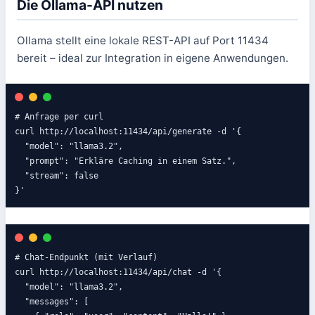
Die Ollama-API nutzen
Ollama stellt eine lokale REST-API auf Port 11434
bereit – ideal zur Integration in eigene Anwendungen.
# Anfrage per curl

curl http://localhost:11434/api/generate -d '{

  "model": "llama3.2",

  "prompt": "Erkläre Caching in einem Satz.",

  "stream": false

}'
# Chat-Endpunkt (mit Verlauf)

curl http://localhost:11434/api/chat -d '{

  "model": "llama3.2",

  "messages": [
