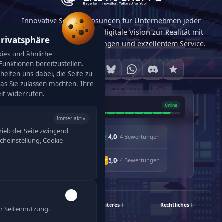
Innovative Softwarelösungen für Unternehmen jeder
Größe. Wir machen Ihre digitale Vision zur Realität mit
Privatsphäre
maßgeschneiderten Lösungen und exzellentem Service.
ies und ähnliche
unktionen bereitzustellen.
helfen uns dabei, die Seite zu
was Sie zulassen möchten. Ihre
eit widerrufen.
Immer aktiv
rieb der Seite zwingend
4,0
· 4 Bewertungen
racheinstellung, Cookie-
5,0
· 4 Bewertungen
Schnelllinks
Weiteres
Rechtliches
r Seitennutzung.