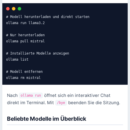
# Modell herunterladen und direkt starten

ollama run llama3.2

# Nur herunterladen

ollama pull mistral

# Installierte Modelle anzeigen

ollama list

# Modell entfernen

ollama rm mistral
Nach
öffnet sich ein interaktiver Chat
ollama run
direkt im Terminal. Mit
beenden Sie die Sitzung.
/bye
Beliebte Modelle im Überblick