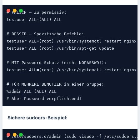
# FALSCH – Zu permissiv:

testuser ALL=(ALL) ALL

# BESSER – Spezifische Befehle:

testuser ALL=(root) /usr/bin/systemctl restart nginx

testuser ALL=(root) /usr/bin/apt-get update

# MIT Password-Schutz (nicht NOPASSWD!):

testuser ALL=(root) /usr/bin/systemctl restart nginx

# FÜR MEHRERE BENUTZER in einer Gruppe:

%admin ALL=(ALL) ALL

# Aber Password verpflichtend!
Sichere sudoers-Beispiel:
# /etc/sudoers.d/admin (sudo visudo -f /etc/sudoers.d/