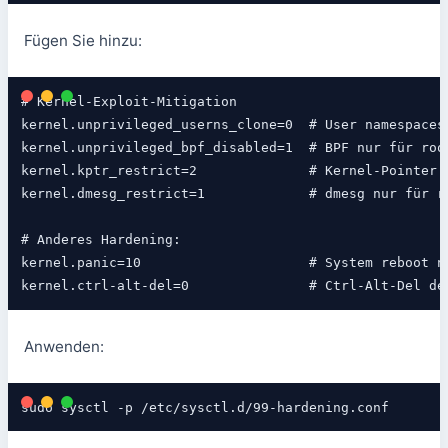
Fügen Sie hinzu:
# Kernel-Exploit-Mitigation

kernel.unprivileged_userns_clone=0  # User namespaces 
kernel.unprivileged_bpf_disabled=1  # BPF nur für root
kernel.kptr_restrict=2              # Kernel-Pointer v
kernel.dmesg_restrict=1             # dmesg nur für ro
# Anderes Hardening:

kernel.panic=10                     # System reboot na
kernel.ctrl-alt-del=0               # Ctrl-Alt-Del de
Anwenden:
sudo sysctl -p /etc/sysctl.d/99-hardening.conf