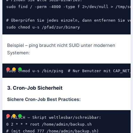
sudo find / -perm -4000 -type f 2>/dev/null > /tmp/sui
# Überprüfen Sie jedes einzeln, dann entfernen Sie ver
sudo chmod u-s /pfad/zur/binary
Beispiel – ping braucht nicht SUID unter modernen
Systemen:
sudo chmod u-s /bin/ping  # Nur Benutzer mit CAP_NET_
3. Cron-Job Sicherheit
Sichere Cron-Job Best Practices:
# FALSCH – Skript weltlesbar/schreibbar:

0 2 * * * root /home/admin/backup.sh

# (mit chmod 777 /home/admin/backup.sh)
