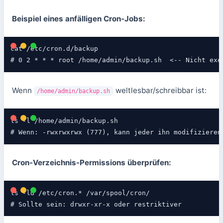
Beispiel eines anfälligen Cron-Jobs:
cat /etc/cron.d/backup

# 0 2 * * * root /home/admin/backup.sh  <-- Nicht exe
Wenn
weltlesbar/schreibbar ist:
/home/admin/backup.sh
ls -l /home/admin/backup.sh

# Wenn: -rwxrwxrwx (777), kann jeder ihn modifizieren
Cron-Verzeichnis-Permissions überprüfen:
ls -ld /etc/cron.* /var/spool/cron/

# Sollte sein: drwxr-xr-x oder restriktiver