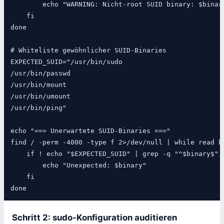
        echo "WARNING: Nicht-root SUID binary: $binary
    fi

done

# Whiteliste gewöhnlicher SUID-Binaries

EXPECTED_SUID="/usr/bin/sudo

/usr/bin/passwd

/usr/bin/mount

/usr/bin/umount

/usr/bin/ping"

echo "=== Unerwartete SUID-Binaries ==="

find / -perm -4000 -type f 2>/dev/null | while read bi
    if ! echo "$EXPECTED_SUID" | grep -q "^$binary$"; 
        echo "Unexpected: $binary"

    fi

done
Schritt 2: sudo-Konfiguration auditieren