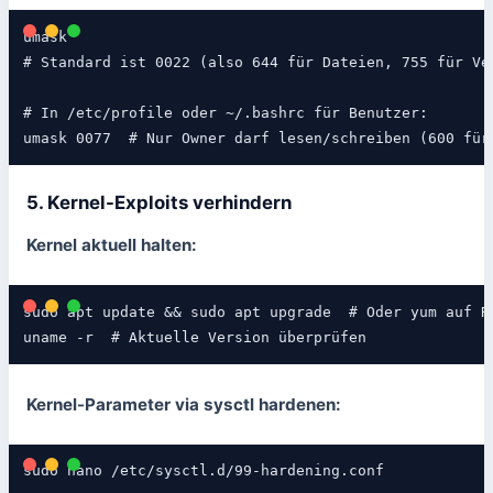
umask

# Standard ist 0022 (also 644 für Dateien, 755 für Ver
# In /etc/profile oder ~/.bashrc für Benutzer:

umask 0077  # Nur Owner darf lesen/schreiben (600 für
5. Kernel-Exploits verhindern
Kernel aktuell halten:
sudo apt update && sudo apt upgrade  # Oder yum auf RH
uname -r  # Aktuelle Version überprüfen
Kernel-Parameter via sysctl hardenen:
sudo nano /etc/sysctl.d/99-hardening.conf