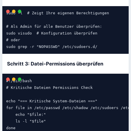
sudo -l  # Zeigt Ihre eigenen Berechtigungen

# Als Admin für alle Benutzer überprüfen:

sudo visudo  # Konfiguration überprüfen

# oder

sudo grep -r "NOPASSWD" /etc/sudoers.d/
Schritt 3: Datei-Permissions überprüfen
#!/bin/bash

# Kritische Dateien Permissions Check

echo "=== Kritische System-Dateien ==="

for file in /etc/passwd /etc/shadow /etc/sudoers /etc/
    echo "$file:"

    ls -l "$file"

done
