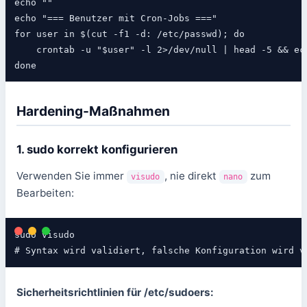
echo ""

echo "=== Benutzer mit Cron-Jobs ==="

for user in $(cut -f1 -d: /etc/passwd); do

    crontab -u "$user" -l 2>/dev/null | head -5 && ech
done
Hardening-Maßnahmen
1. sudo korrekt konfigurieren
Verwenden Sie immer
, nie direkt
zum
visudo
nano
Bearbeiten:
sudo visudo

# Syntax wird validiert, falsche Konfiguration wird v
Sicherheitsrichtlinien für /etc/sudoers: