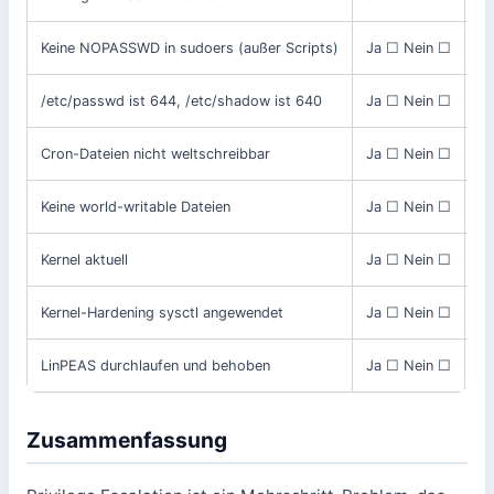
Keine NOPASSWD in sudoers (außer Scripts)
Ja ☐ Nein ☐
su
/etc/passwd ist 644, /etc/shadow ist 640
Ja ☐ Nein ☐
ls
Cron-Dateien nicht weltschreibbar
Ja ☐ Nein ☐
ls
Keine world-writable Dateien
Ja ☐ Nein ☐
fi
Kernel aktuell
Ja ☐ Nein ☐
un
Kernel-Hardening sysctl angewendet
Ja ☐ Nein ☐
sy
LinPEAS durchlaufen und behoben
Ja ☐ Nein ☐
./
Zusammenfassung