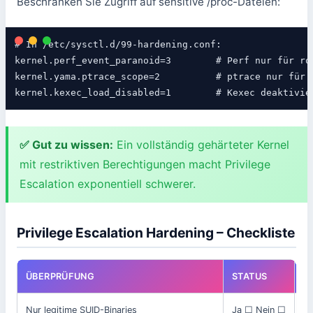
Beschränken Sie Zugriff auf sensitive /proc-Dateien:
# In /etc/sysctl.d/99-hardening.conf:

kernel.perf_event_paranoid=3        # Perf nur für roo
kernel.yama.ptrace_scope=2          # ptrace nur für P
kernel.kexec_load_disabled=1        # Kexec deaktivie
✅ Gut zu wissen:
Ein vollständig gehärteter Kernel
mit restriktiven Berechtigungen macht Privilege
Escalation exponentiell schwerer.
Privilege Escalation Hardening – Checkliste
ÜBERPRÜFUNG
STATUS
B
Nur legitime SUID-Binaries
Ja ☐ Nein ☐
fi