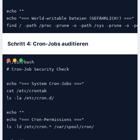
echo ""

echo "=== World-writable Dateien (GEFÄHRLICH!) ==="

find / -path /proc -prune -o -path /sys -prune -o -pe
Schritt 4: Cron-Jobs auditieren
#!/bin/bash

# Cron-Job Security Check

echo "=== System Cron-Jobs ==="

cat /etc/crontab

ls -la /etc/cron.d/

echo ""

echo "=== Cron-Permissions ==="

ls -ld /etc/cron.* /var/spool/cron/
