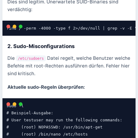
Dies sind legitim. Unerwartete SUID-Binaries sind
verdächtig:
find / -perm -4000 -type f 2>/dev/null | grep -v -E "
2. Sudo-Misconfigurations
Die
Datei regelt, welche Benutzer welche
/etc/sudoers
Befehle mit root-Rechten ausführen dürfen. Fehler hier
sind kritisch.
Aktuelle sudo-Regeln überprüfen:
sudo -l

# Beispiel-Ausgabe:

# User testuser may run the following commands:

#     (root) NOPASSWD: /usr/bin/apt-get

#     (root) /bin/nano /etc/hosts