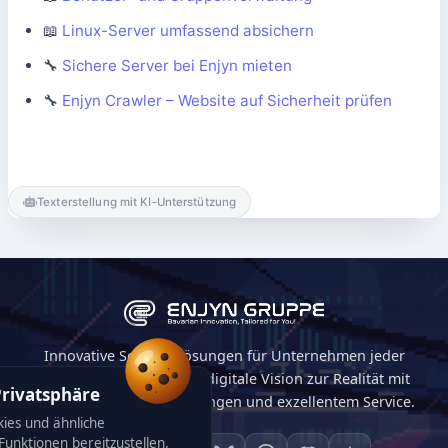
📖
Linux-Server umfassend absichern
🔧
Sichere Server bei Enjyn mieten
🔧
Enjyn Crawler – Website auf Sicherheit prüfen
Texterstellung mit KI-Unterstützung
Innovative Softwarelösungen für Unternehmen jeder
Größe. Wir machen Ihre digitale Vision zur Realität mit
Privatsphäre
maßgeschneiderten Lösungen und exzellentem Service.
ies und ähnliche
unktionen bereitzustellen.