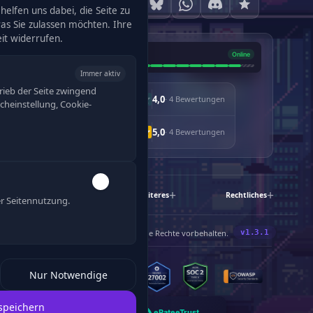
helfen uns dabei, die Seite zu
was Sie zulassen möchten. Ihre
eit widerrufen.
Immer aktiv
rieb der Seite zwingend
4,0
· 4 Bewertungen
racheinstellung, Cookie-
5,0
· 4 Bewertungen
120
Schnelllinks
Weiteres
Rechtliches
r Seitennutzung.
®
©
2019-2026 Enjyn
Gruppe. Alle Rechte vorbehalten.
Nur Notwendige
speichern
eRate
eTrust