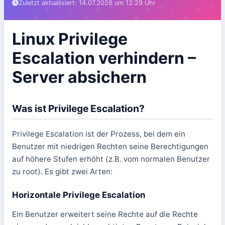
Zuletzt aktualisiert: 14.07.2026 um 12:29 Uhr
Was macht die Enjyn Gruppe?
Kostenlose Tools
Website erstellen lassen
Hosting & Server
Linux Privilege
App entwickeln lassen
Kontakt aufnehmen
Escalation verhindern –
Server absichern
Was ist Privilege Escalation?
Privilege Escalation ist der Prozess, bei dem ein
Benutzer mit niedrigen Rechten seine Berechtigungen
auf höhere Stufen erhöht (z.B. vom normalen Benutzer
zu root). Es gibt zwei Arten:
Horizontale Privilege Escalation
Ein Benutzer erweitert seine Rechte auf die Rechte