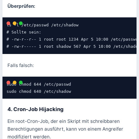
Überprüfen:
ls -l /etc/passwd /etc/shadow

# Sollte sein:

# -rw-r--r-- 1 root root 1234 Apr 5 10:00 /etc/passwd

# -rw-r----- 1 root shadow 567 Apr 5 10:00 /etc/shado
Falls falsch:
sudo chmod 644 /etc/passwd

sudo chmod 640 /etc/shadow
4. Cron-Job Hijacking
Ein root-Cron-Job, der ein Skript mit schreibbaren
Berechtigungen ausführt, kann von einem Angreifer
modifiziert werden.