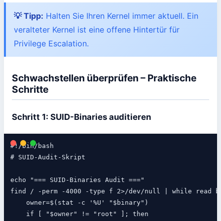
💡 Tipp:
Halten Sie Ihren Kernel immer aktuell. Ein
veralteter Kernel ist eine offene Hintertür für
Privilege Escalation.
Schwachstellen überprüfen – Praktische
Schritte
Schritt 1: SUID-Binaries auditieren
#!/bin/bash

# SUID-Audit-Skript

echo "=== SUID-Binaries Audit ==="

find / -perm -4000 -type f 2>/dev/null | while read bi
    owner=$(stat -c '%U' "$binary")

    if [ "$owner" != "root" ]; then
