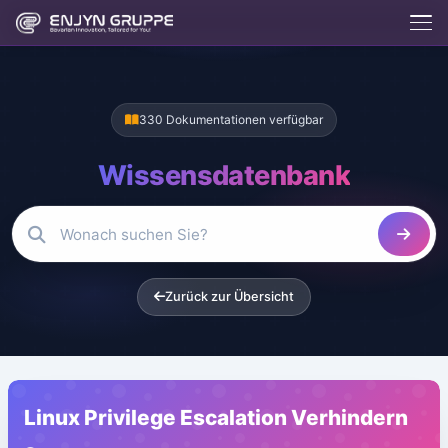
330 Dokumentationen verfügbar
Wissensdatenbank
Zurück zur Übersicht
Enjix
BETA
Enjyn AI Agent
Linux Privilege Escalation Verhindern
Enjix