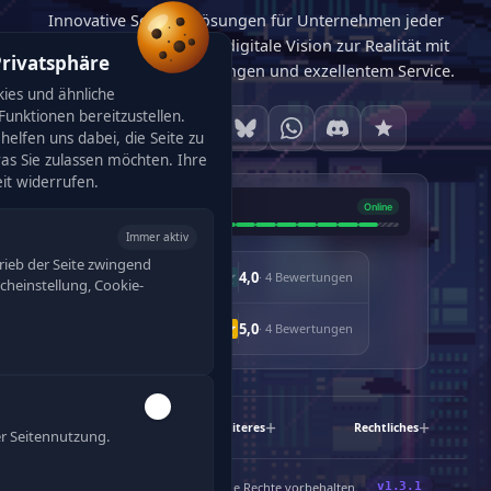
Innovative Softwarelösungen für Unternehmen jeder
Größe. Wir machen Ihre digitale Vision zur Realität mit
Privatsphäre
maßgeschneiderten Lösungen und exzellentem Service.
ies und ähnliche
unktionen bereitzustellen.
helfen uns dabei, die Seite zu
was Sie zulassen möchten. Ihre
eit widerrufen.
Immer aktiv
rieb der Seite zwingend
4,0
· 4 Bewertungen
racheinstellung, Cookie-
5,0
· 4 Bewertungen
Schnelllinks
Weiteres
Rechtliches
r Seitennutzung.
®
©
2019-2026 Enjyn
Gruppe. Alle Rechte vorbehalten.