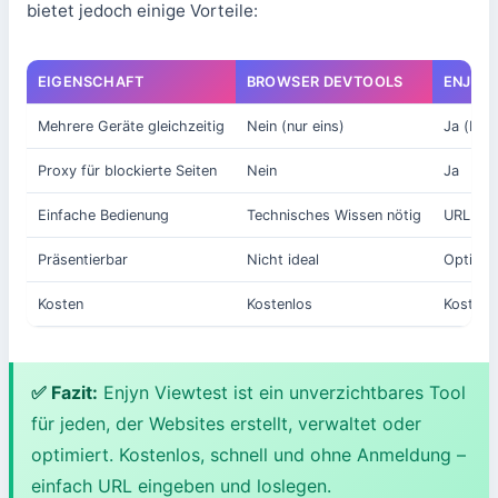
bietet jedoch einige Vorteile:
EIGENSCHAFT
BROWSER DEVTOOLS
ENJYN
Mehrere Geräte gleichzeitig
Nein (nur eins)
Ja (bis 
Proxy für blockierte Seiten
Nein
Ja
Einfache Bedienung
Technisches Wissen nötig
URL eing
Präsentierbar
Nicht ideal
Optisch
Kosten
Kostenlos
Kostenl
✅ Fazit:
Enjyn Viewtest ist ein unverzichtbares Tool
für jeden, der Websites erstellt, verwaltet oder
optimiert. Kostenlos, schnell und ohne Anmeldung –
einfach URL eingeben und loslegen.