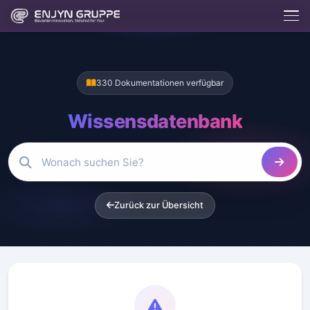
Enjix
BETA
Enjyn AI Agent
330 Dokumentationen verfügbar
Enjix
Wissensdatenbank
Was macht die Enjyn Gruppe?
Kostenlose Tools
Website erstellen lassen
Hosting & Server
App entwickeln lassen
Kontakt aufnehmen
Zurück zur Übersicht