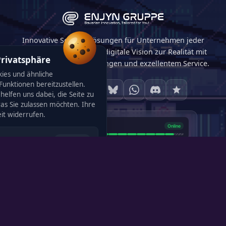
Innovative Softwarelösungen für Unternehmen jeder
Größe. Wir machen Ihre digitale Vision zur Realität mit
Privatsphäre
maßgeschneiderten Lösungen und exzellentem Service.
ies und ähnliche
unktionen bereitzustellen.
helfen uns dabei, die Seite zu
was Sie zulassen möchten. Ihre
120
eit widerrufen.
Immer aktiv
rieb der Seite zwingend
4,0
· 4 Bewertungen
racheinstellung, Cookie-
5,0
· 4 Bewertungen