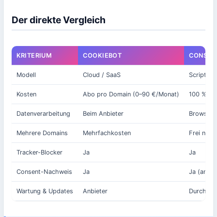
Der direkte Vergleich
KRITERIUM
COOKIEBOT
CONSENT
Modell
Cloud / SaaS
Script-Ei
Kosten
Abo pro Domain (0–90 €/Monat)
100 % kos
Datenverarbeitung
Beim Anbieter
Browser-F
Mehrere Domains
Mehrfachkosten
Frei nutz
Tracker-Blocker
Ja
Ja
Consent-Nachweis
Ja
Ja (anony
Wartung & Updates
Anbieter
Durch Enj