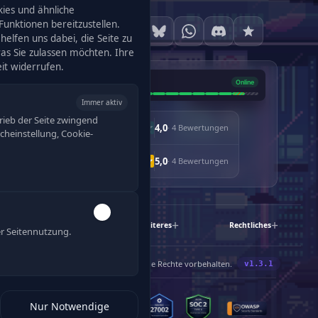
ies und ähnliche
unktionen bereitzustellen.
helfen uns dabei, die Seite zu
was Sie zulassen möchten. Ihre
eit widerrufen.
Immer aktiv
rieb der Seite zwingend
4,0
· 4 Bewertungen
racheinstellung, Cookie-
5,0
· 4 Bewertungen
Schnelllinks
Weiteres
Rechtliches
r Seitennutzung.
®
©
2019-2026 Enjyn
Gruppe. Alle Rechte vorbehalten.
Nur Notwendige
120