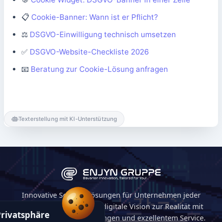
📋
Cookie-Banner: Wann ist er Pflicht?
⚖️
DSGVO-Einwilligung technisch umsetzen
✅
DSGVO-Website-Checkliste 2026
📧
Beratung zur Cookie-Lösung anfragen
Texterstellung mit KI-Unterstützung
Innovative Softwarelösungen für Unternehmen jeder
Größe. Wir machen Ihre digitale Vision zur Realität mit
Privatsphäre
maßgeschneiderten Lösungen und exzellentem Service.