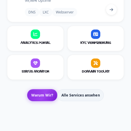
99,98% Uptime
DNS
LXC
Webserver
Analytics Portal
KYC Verifizierung
Status Monitor
Domain Toolkit
Warum Wir?
Alle Services ansehen
120