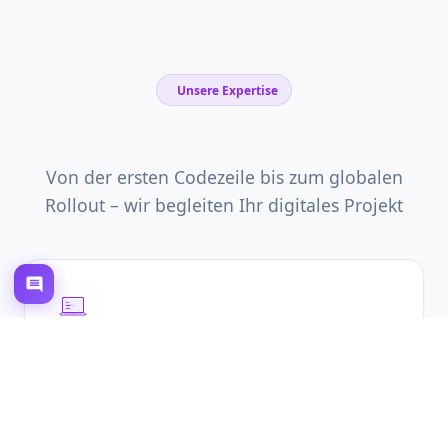
Unsere Expertise
Digitale Lösungen
Von der ersten Codezeile bis zum globalen
Rollout – wir begleiten Ihr digitales Projekt
<div>
code();
Softwareentwicklung
Moderne Webanwendungen mit aktuellen Technologien
HTML/CSS
JavaScript
PHP
Python
React
Node.js