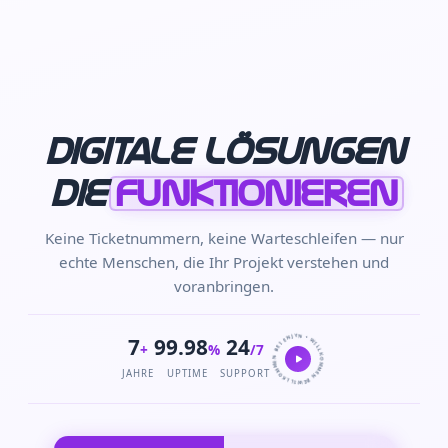
Digitale Lösungen
die
funktionieren
Keine Ticketnummern, keine Warteschleifen — nur
echte Menschen, die Ihr Projekt verstehen und
voranbringen.
WILLKOMMEN BEI ENJYN • WILLKOMMEN BEI ENJYN •
7
99.98
24
+
%
/7
JAHRE
UPTIME
SUPPORT