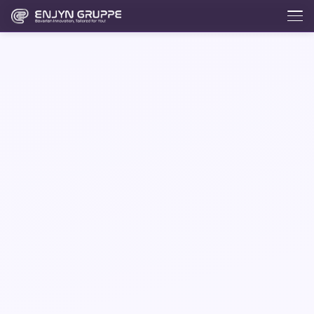
Enjix
BETA
Enjyn AI Agent