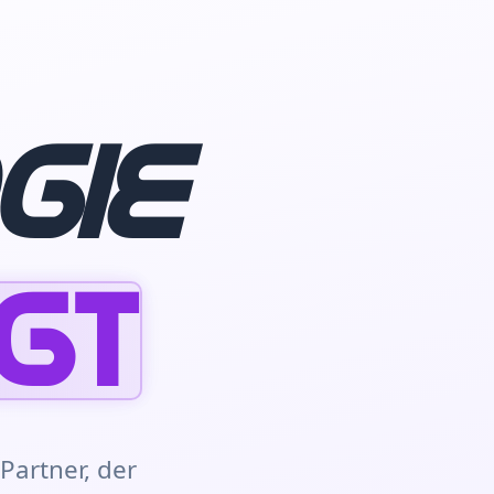
gie
gt
Partner, der