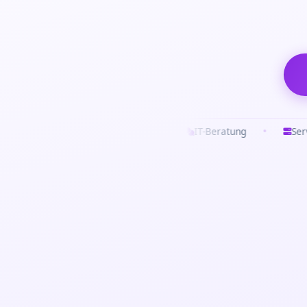
•
•
Appentwicklung
IT-Beratung
Server-Administra