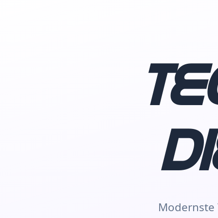
Te
d
Modernste T