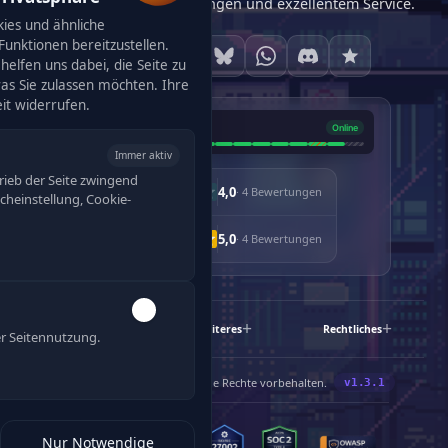
maßgeschneiderten Lösungen und exzellentem Service.
ies und ähnliche
unktionen bereitzustellen.
helfen uns dabei, die Seite zu
was Sie zulassen möchten. Ihre
eit widerrufen.
Immer aktiv
rieb der Seite zwingend
4,0
· 4 Bewertungen
racheinstellung, Cookie-
5,0
· 4 Bewertungen
Schnelllinks
Weiteres
Rechtliches
r Seitennutzung.
120
®
©
2019-2026 Enjyn
Gruppe. Alle Rechte vorbehalten.
Nur Notwendige