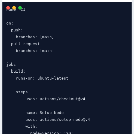
name: CI

on:

  push:

    branches: [main]

  pull_request:

    branches: [main]

jobs:

  build:

    runs-on: ubuntu-latest

    steps:

      - uses: actions/checkout@v4

      - name: Setup Node

        uses: actions/setup-node@v4

        with:

          node-version: '20'
