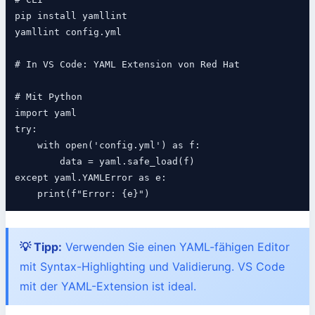
pip install yamllint

yamllint config.yml

# In VS Code: YAML Extension von Red Hat

# Mit Python

import yaml

try:

    with open('config.yml') as f:

        data = yaml.safe_load(f)

except yaml.YAMLError as e:

💡 Tipp:
Verwenden Sie einen YAML-fähigen Editor
mit Syntax-Highlighting und Validierung. VS Code
mit der YAML-Extension ist ideal.