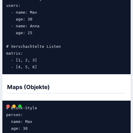
users:

  - name: Max

    age: 30

  - name: Anna

    age: 25

# Verschachtelte Listen

matrix:

  - [1, 2, 3]

Maps (Objekte)
# Block-Style

person:

  name: Max

  age: 30
