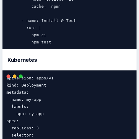
          cache: 'npm'

      - name: Install & Test

        run: |

          npm ci

Kubernetes
apiVersion: apps/v1

kind: Deployment

metadata:

  name: my-app

  labels:

    app: my-app

spec:

  replicas: 3

  selector:
