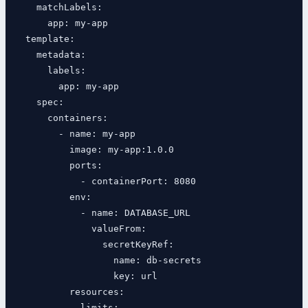
    matchLabels:

      app: my-app

  template:

    metadata:

      labels:

        app: my-app

    spec:

      containers:

        - name: my-app

          image: my-app:1.0.0

          ports:

            - containerPort: 8080

          env:

            - name: DATABASE_URL

              valueFrom:

                secretKeyRef:

                  name: db-secrets

                  key: url

          resources:

            limits:
