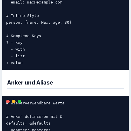
  email: max@example.com

# Inline-Style

person: {name: Max, age: 30}

# Komplexe Keys

? - key

  - with

  - list

Anker und Aliase
# Wiederverwendbare Werte

# Anker definieren mit &

defaults: &defaults

  adapter: postgres
