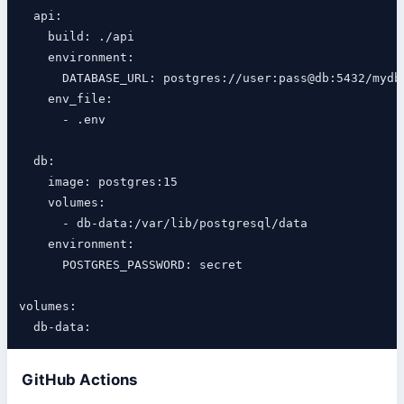
  api:

    build: ./api

    environment:

      DATABASE_URL: postgres://user:pass@db:5432/mydb

    env_file:

      - .env

  db:

    image: postgres:15

    volumes:

      - db-data:/var/lib/postgresql/data

    environment:

      POSTGRES_PASSWORD: secret

volumes:

GitHub Actions