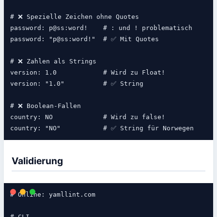
# ❌ Spezielle Zeichen ohne Quotes

password: p@ss:word!    # : und ! problematisch

password: "p@ss:word!"  # ✅ Mit Quotes

# ❌ Zahlen als Strings

version: 1.0            # Wird zu Float!

version: "1.0"          # ✅ String

# ❌ Boolean-Fallen

country: NO             # Wird zu false!

Validierung
# Online: yamllint.com

# CLI
