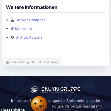
Weitere Informationen
🐳
Docker Compose
☸️
Kubernetes
🔄
GitHub Actions
Texterstellung mit KI-Unterstützung
Innovative Softwarelösungen für Unternehmen jeder
Größe. Wir machen Ihre digitale Vision zur Realität mit
Privatsphäre