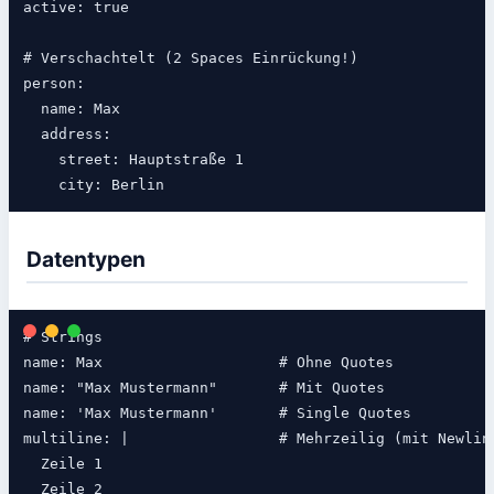
active: true

# Verschachtelt (2 Spaces Einrückung!)

person:

  name: Max

  address:

    street: Hauptstraße 1

Datentypen
# Strings

name: Max                    # Ohne Quotes

name: "Max Mustermann"       # Mit Quotes

name: 'Max Mustermann'       # Single Quotes

multiline: |                 # Mehrzeilig (mit Newline
  Zeile 1

  Zeile 2
