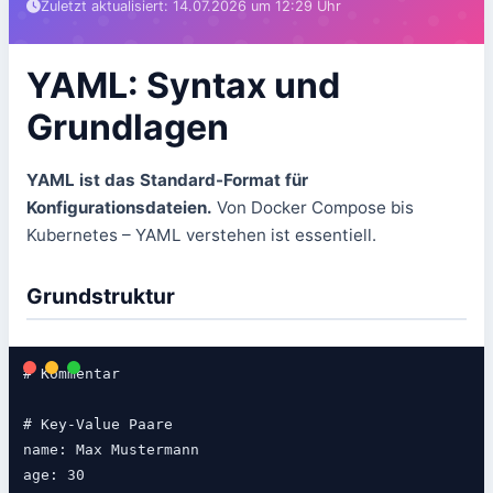
Zuletzt aktualisiert: 14.07.2026 um 12:29 Uhr
YAML: Syntax und
Grundlagen
YAML ist das Standard-Format für
Konfigurationsdateien.
Von Docker Compose bis
Kubernetes – YAML verstehen ist essentiell.
Grundstruktur
# Kommentar

# Key-Value Paare

name: Max Mustermann

age: 30
