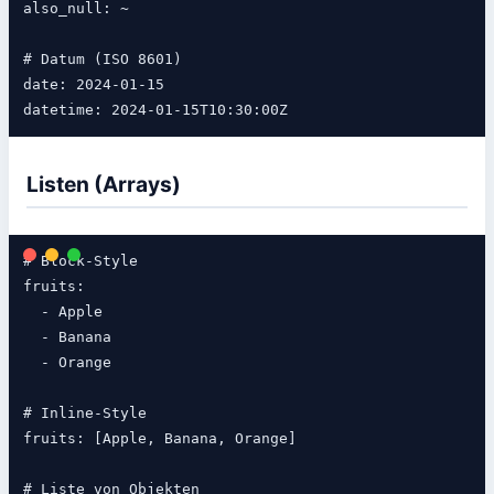
also_null: ~

# Datum (ISO 8601)

date: 2024-01-15

Listen (Arrays)
# Block-Style

fruits:

  - Apple

  - Banana

  - Orange

# Inline-Style

fruits: [Apple, Banana, Orange]

# Liste von Objekten
