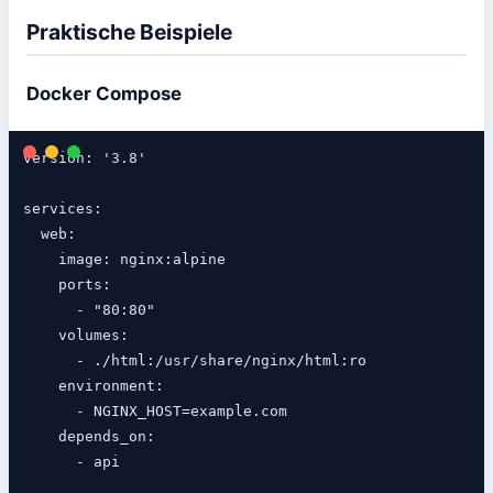
Praktische Beispiele
Docker Compose
version: '3.8'

services:

  web:

    image: nginx:alpine

    ports:

      - "80:80"

    volumes:

      - ./html:/usr/share/nginx/html:ro

    environment:

      - NGINX_HOST=example.com

    depends_on:

      - api
