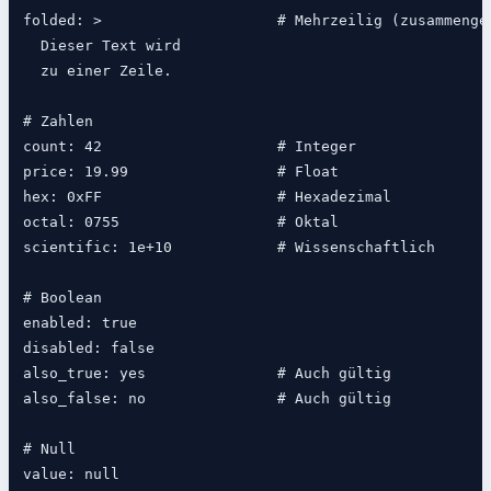
folded: >                    # Mehrzeilig (zusammengef
  Dieser Text wird

  zu einer Zeile.

# Zahlen

count: 42                    # Integer

price: 19.99                 # Float

hex: 0xFF                    # Hexadezimal

octal: 0755                  # Oktal

scientific: 1e+10            # Wissenschaftlich

# Boolean

enabled: true

disabled: false

also_true: yes               # Auch gültig

also_false: no               # Auch gültig

# Null

value: null
