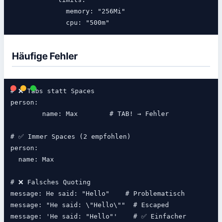
              memory: "256Mi"

Häufige Fehler
# ❌ Tabs statt Spaces

person:

	name: Max        # TAB! → Fehler

# ✅ Immer Spaces (2 empfohlen)

person:

  name: Max

# ❌ Falsches Quoting

message: He said: "Hello"    # Problematisch

message: "He said: \"Hello\""  # Escaped

message: 'He said: "Hello"'    # ✅ Einfacher
