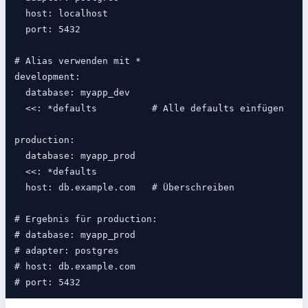
  host: localhost

  port: 5432

# Alias verwenden mit *

development:

  database: myapp_dev

  <<: *defaults          # Alle defaults einfügen

production:

  database: myapp_prod

  <<: *defaults

  host: db.example.com   # Überschreiben

# Ergebnis für production:

# database: myapp_prod

# adapter: postgres

# host: db.example.com
