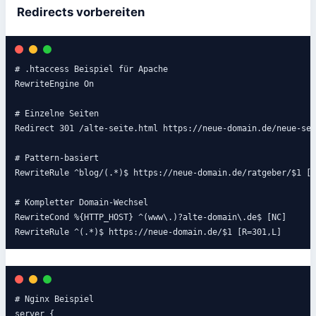
Redirects vorbereiten
# .htaccess Beispiel für Apache

RewriteEngine On

# Einzelne Seiten

Redirect 301 /alte-seite.html https://neue-domain.de/neue-sei
# Pattern-basiert

RewriteRule ^blog/(.*)$ https://neue-domain.de/ratgeber/$1 [R
# Kompletter Domain-Wechsel

RewriteCond %{HTTP_HOST} ^(www\.)?alte-domain\.de$ [NC]

RewriteRule ^(.*)$ https://neue-domain.de/$1 [R=301,L]
# Nginx Beispiel

server {
