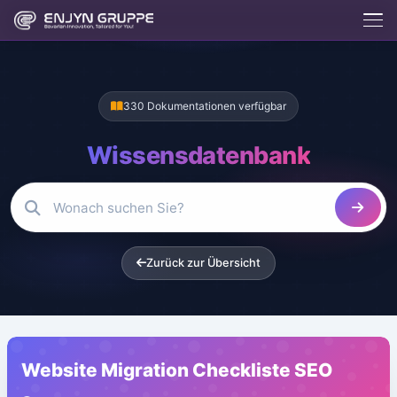
330 Dokumentationen verfügbar
Wissensdatenbank
Enjix
BETA
Enjyn AI Agent
Zurück zur Übersicht
Enjix
Was macht die Enjyn Gruppe?
Kostenlose Tools
Website erstellen lassen
Hosting & Server
App entwickeln lassen
Kontakt aufnehmen
Website Migration Checkliste SEO