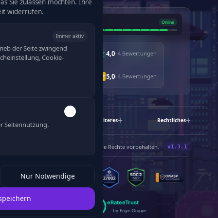
was Sie zulassen möchten. Ihre
eit widerrufen.
Immer aktiv
rieb der Seite zwingend
4,0
· 4 Bewertungen
racheinstellung, Cookie-
5,0
· 4 Bewertungen
Schnelllinks
Weiteres
Rechtliches
r Seitennutzung.
®
©
2019-2026 Enjyn
Gruppe. Alle Rechte vorbehalten.
120
Nur Notwendige
speichern
eRate
eTrust
by Enjyn Gruppe