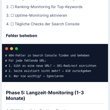
☐ Ranking-Monitoring für Top-Keywords
☐ Uptime-Monitoring aktivieren
☐ Tägliche Checks der Search Console
Fehler beheben
# 404-Fehler in Search Console finden und beheben

# Für jede fehlende URL:

# 1. Gibt es eine neue URL? → 301-Redirect einrichten

# 2. Seite existiert nicht mehr? → 410 zurückgeben

# 3. War nie wichtig? → Ignorieren
Phase 5: Langzeit-Monitoring (1-3
Monate)