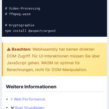
# Video-Processing

# ffmpeg.wasm

# Kryptographie

⚠️ Beachten:
WebAssembly hat keinen direkten
DOM-Zugriff. Für UI-Interaktionen müssen Sie über
JavaScript gehen. WASM ist optimal für
Berechnungen, nicht für DOM-Manipulation.
Weitere Informationen
⚡
Web Performance
🦀
Rust Grundlagen