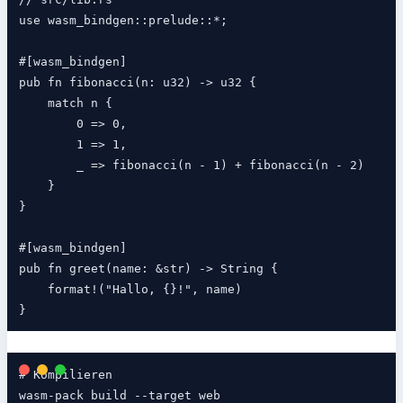
use wasm_bindgen::prelude::*;

#[wasm_bindgen]

pub fn fibonacci(n: u32) -> u32 {

    match n {

        0 => 0,

        1 => 1,

        _ => fibonacci(n - 1) + fibonacci(n - 2)

    }

}

#[wasm_bindgen]

pub fn greet(name: &str) -> String {

    format!("Hallo, {}!", name)

# Kompilieren

wasm-pack build --target web
