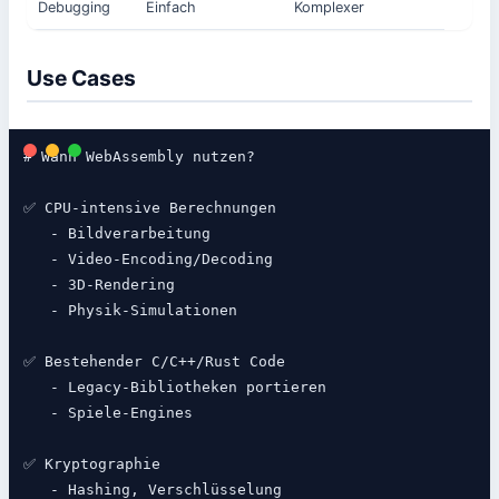
Debugging
Einfach
Komplexer
Use Cases
# Wann WebAssembly nutzen?

✅ CPU-intensive Berechnungen

   - Bildverarbeitung

   - Video-Encoding/Decoding

   - 3D-Rendering

   - Physik-Simulationen

✅ Bestehender C/C++/Rust Code

   - Legacy-Bibliotheken portieren

   - Spiele-Engines

✅ Kryptographie

   - Hashing, Verschlüsselung
