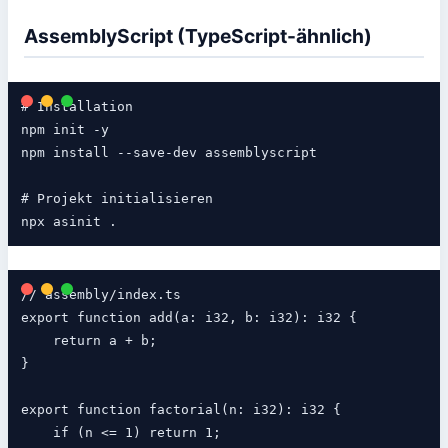
AssemblyScript (TypeScript-ähnlich)
# Installation

npm init -y

npm install --save-dev assemblyscript

# Projekt initialisieren

// assembly/index.ts

export function add(a: i32, b: i32): i32 {

    return a + b;

}

export function factorial(n: i32): i32 {

    if (n <= 1) return 1;
