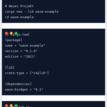
# Neues Projekt

cargo new --lib wasm-example

// Cargo.toml

[package]

name = "wasm-example"

version = "0.1.0"

edition = "2021"

[lib]

crate-type = ["cdylib"]

[dependencies]

// src/lib.rs
