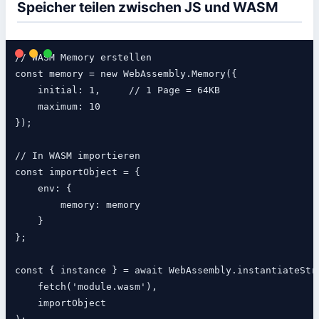
Speicher teilen zwischen JS und WASM
// WASM Memory erstellen

const memory = new WebAssembly.Memory({

    initial: 1,     // 1 Page = 64KB

    maximum: 10

});

// In WASM importieren

const importObject = {

    env: {

        memory: memory

    }

};

const { instance } = await WebAssembly.instantiateStre
    fetch('module.wasm'),

    importObject
