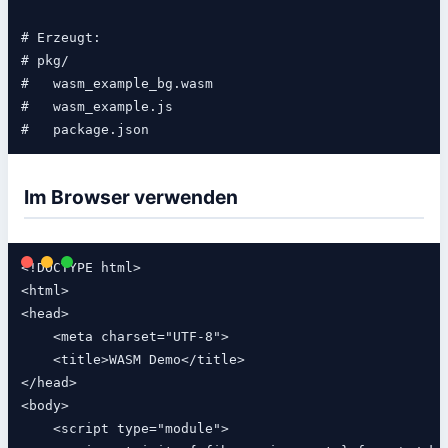
# Erzeugt:

# pkg/

#   wasm_example_bg.wasm

#   wasm_example.js

Im Browser verwenden
<!DOCTYPE html>

<html>

<head>

    <meta charset="UTF-8">

    <title>WASM Demo</title>

</head>

<body>

    <script type="module">
