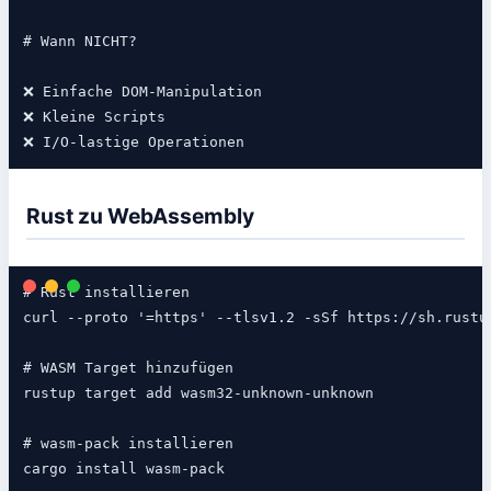
# Wann NICHT?

❌ Einfache DOM-Manipulation

❌ Kleine Scripts

Rust zu WebAssembly
# Rust installieren

curl --proto '=https' --tlsv1.2 -sSf https://sh.rustup
# WASM Target hinzufügen

rustup target add wasm32-unknown-unknown

# wasm-pack installieren

cargo install wasm-pack
