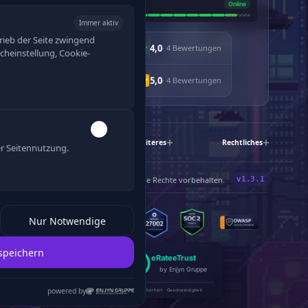
Immer aktiv
rieb der Seite zwingend
4,0
· 4 Bewertungen
racheinstellung, Cookie-
5,0
· 4 Bewertungen
Schnelllinks
Weiteres
Rechtliches
r Seitennutzung.
120
®
©
2019-2026 Enjyn
Gruppe. Alle Rechte vorbehalten.
Nur Notwendige
speichern
eRate
eTrust
by Enjyn Gruppe
A+
A+
powered by
DSGVO · SEO · Sicherheit · Geschwindigkeit
100%
100%