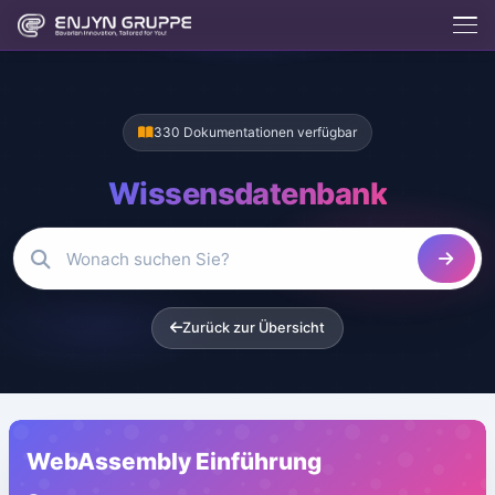
330 Dokumentationen verfügbar
Wissensdatenbank
Enjix
BETA
Enjyn AI Agent
Zurück zur Übersicht
Enjix
Was macht die Enjyn Gruppe?
Kostenlose Tools
Website erstellen lassen
Hosting & Server
App entwickeln lassen
Kontakt aufnehmen
WebAssembly Einführung