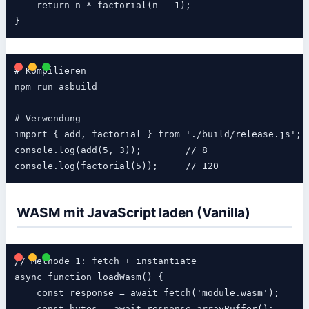
    return n * factorial(n - 1);

# Kompilieren

npm run asbuild

# Verwendung

import { add, factorial } from './build/release.js';

console.log(add(5, 3));        // 8

WASM mit JavaScript laden (Vanilla)
// Methode 1: fetch + instantiate

async function loadWasm() {

    const response = await fetch('module.wasm');

    const bytes = await response.arrayBuffer();
