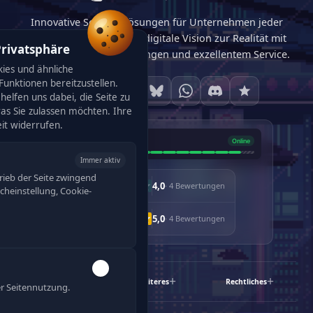
Innovative Softwarelösungen für Unternehmen jeder
Größe. Wir machen Ihre digitale Vision zur Realität mit
Privatsphäre
maßgeschneiderten Lösungen und exzellentem Service.
ies und ähnliche
unktionen bereitzustellen.
helfen uns dabei, die Seite zu
was Sie zulassen möchten. Ihre
eit widerrufen.
Immer aktiv
rieb der Seite zwingend
4,0
· 4 Bewertungen
racheinstellung, Cookie-
5,0
· 4 Bewertungen
Schnelllinks
Weiteres
Rechtliches
r Seitennutzung.