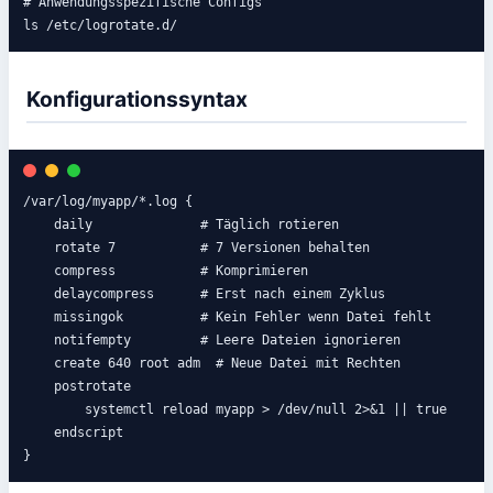
# Anwendungsspezifische Configs

ls /etc/logrotate.d/
Konfigurationssyntax
/var/log/myapp/*.log {

    daily              # Täglich rotieren

    rotate 7           # 7 Versionen behalten

    compress           # Komprimieren

    delaycompress      # Erst nach einem Zyklus

    missingok          # Kein Fehler wenn Datei fehlt

    notifempty         # Leere Dateien ignorieren

    create 640 root adm  # Neue Datei mit Rechten

    postrotate

        systemctl reload myapp > /dev/null 2>&1 || true

    endscript

}