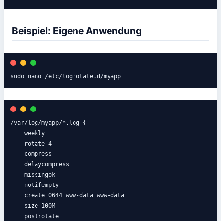
Beispiel: Eigene Anwendung
sudo nano /etc/logrotate.d/myapp
/var/log/myapp/*.log {

    weekly

    rotate 4

    compress

    delaycompress

    missingok

    notifempty

    create 0644 www-data www-data

    size 100M

    postrotate
