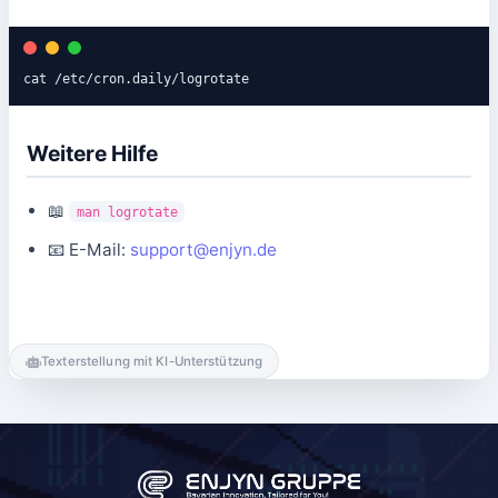
cat /etc/cron.daily/logrotate
Weitere Hilfe
📖
man logrotate
📧 E-Mail:
support@enjyn.de
Texterstellung mit KI-Unterstützung