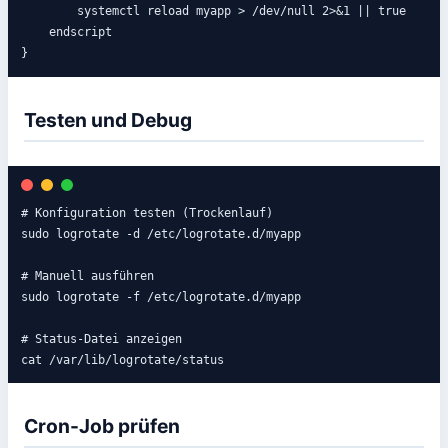
        systemctl reload myapp > /dev/null 2>&1 || true

    endscript

}
Testen und Debug
# Konfiguration testen (Trockenlauf)

sudo logrotate -d /etc/logrotate.d/myapp

# Manuell ausführen

sudo logrotate -f /etc/logrotate.d/myapp

# Status-Datei anzeigen

cat /var/lib/logrotate/status
Cron-Job prüfen