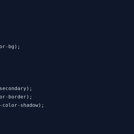
r-bg);

secondary);

or-border);

-color-shadow);
