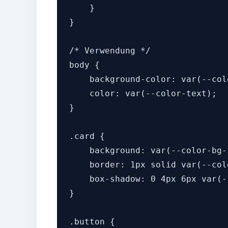
    }

}

/* Verwendung */

body {

    background-color: var(--colo
    color: var(--color-text);

}

.card {

    background: var(--color-bg-
    border: 1px solid var(--col
    box-shadow: 0 4px 6px var(-
}

.button {
