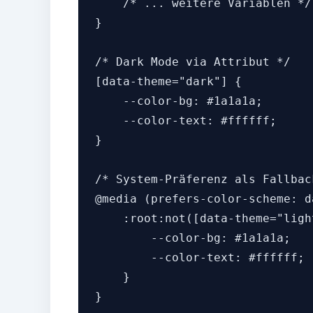
    /* ... weitere Variablen */

}

/* Dark Mode via Attribut */

[data-theme="dark"] {

    --color-bg: #1a1a1a;

    --color-text: #ffffff;

}

/* System-Präferenz als Fallback
@media (prefers-color-scheme: da
    :root:not([data-theme="light
        --color-bg: #1a1a1a;

        --color-text: #ffffff;

    }
