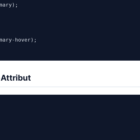
ary);

mary-hover);

Attribut