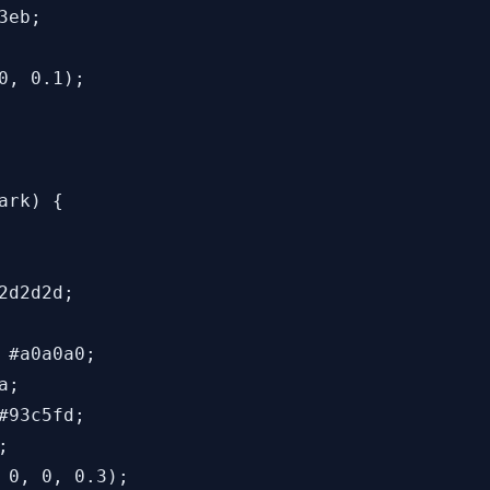
eb;

, 0.1);

rk) {

d2d2d;

 #a0a0a0;

;

93c5fd;



 0, 0, 0.3);
