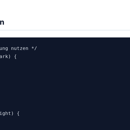
en
ung nutzen */

rk) {

ght) {
