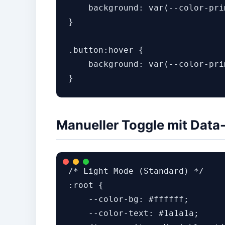
    background: var(--color-prim
}

.button:hover {

    background: var(--color-pri
Manueller Toggle mit Data-
/* Light Mode (Standard) */

:root {

    --color-bg: #ffffff;

    --color-text: #1a1a1a;
