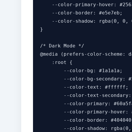
    --color-primary-hover: #2563
    --color-border: #e5e7eb;

    --color-shadow: rgba(0, 0, 0
}

/* Dark Mode */

@media (prefers-color-scheme: da
    :root {

        --color-bg: #1a1a1a;

        --color-bg-secondary: #2
        --color-text: #ffffff;

        --color-text-secondary:
        --color-primary: #60a5fa
        --color-primary-hover: #
        --color-border: #404040;
        --color-shadow: rgba(0,