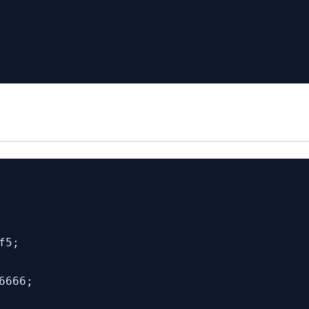
5;

666;
