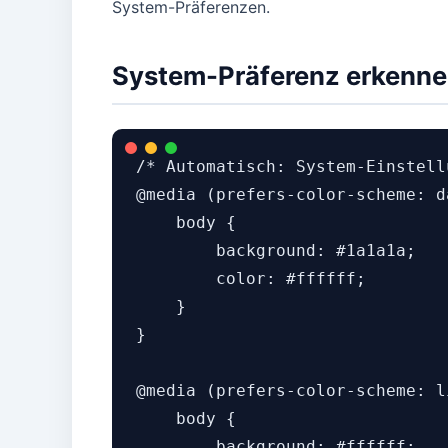
System-Präferenzen.
System-Präferenz erkenn
/* Automatisch: System-Einstell
@media (prefers-color-scheme: da
    body {

        background: #1a1a1a;

        color: #ffffff;

    }

}

@media (prefers-color-scheme: li
    body {

        background: #ffffff;
