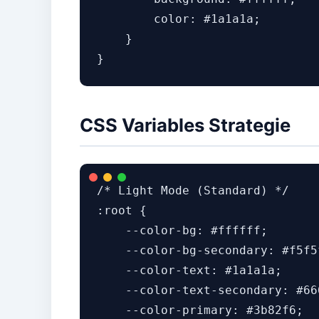
        color: #1a1a1a;

    }

CSS Variables Strategie
/* Light Mode (Standard) */

:root {

    --color-bg: #ffffff;

    --color-bg-secondary: #f5f5f
    --color-text: #1a1a1a;

    --color-text-secondary: #666
    --color-primary: #3b82f6;
