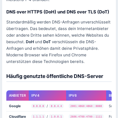
DNS over HTTPS (DoH) und DNS over TLS (DoT)
Standardmäßig werden DNS-Anfragen unverschlüsselt
übertragen. Das bedeutet, dass dein Internetanbieter
oder andere Dritte sehen können, welche Websites du
besuchst.
DoH
und
DoT
verschlüsseln die DNS-
Anfragen und erhöhen damit deine Privatsphäre.
Moderne Browser wie Firefox und Chrome
unterstützen diese Technologien bereits.
Häufig genutzte öffentliche DNS-Server
ANBIETER
IPV4
IPV6
BESO
Google
/
Schne
8.8.8.8
8.8.4.4
2001:4860:4860::8888
Cloudflare
/
Fokus
1.1.1.1
1.0.0.1
2606:4700:4700::1111