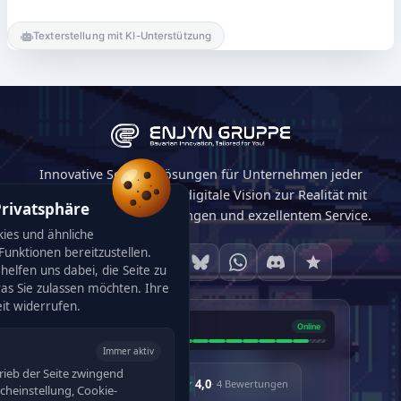
Texterstellung mit KI-Unterstützung
Innovative Softwarelösungen für Unternehmen jeder
Größe. Wir machen Ihre digitale Vision zur Realität mit
Privatsphäre
maßgeschneiderten Lösungen und exzellentem Service.
ies und ähnliche
unktionen bereitzustellen.
helfen uns dabei, die Seite zu
was Sie zulassen möchten. Ihre
eit widerrufen.
Immer aktiv
rieb der Seite zwingend
4,0
· 4 Bewertungen
racheinstellung, Cookie-