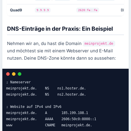
Quad9
Block
9.9.9.9
2620:fe::fe
DNS-Einträge in der Praxis: Ein Beispiel
Nehmen wir an, du hast die Domain
meinprojekt.de
und möchtest sie mit einem Webserver und E-Mail
nutzen. Deine DNS-Zone könnte dann so aussehen:
; Nameserver

meinprojekt.de.    NS    ns1.hoster.de.

meinprojekt.de.    NS    ns2.hoster.de.

; Website auf IPv4 und IPv6

meinprojekt.de.    A       185.199.108.1

meinprojekt.de.    AAAA    2606:50c0:8000::1

www                CNAME   meinprojekt.de.
