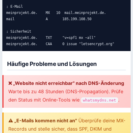
; E-Mail

meinprojekt.de.    MX   10  mail.meinprojekt.de.

mail               A       185.199.108.50

; Sicherheit

meinprojekt.de.    TXT     "v=spf1 mx ~all"

meinprojekt.de.    CAA     0 issue "letsencrypt.org"
Häufige Probleme und Lösungen
❌ „Website nicht erreichbar" nach DNS-Änderung
Warte bis zu 48 Stunden (DNS-Propagation). Prüfe
den Status mit Online-Tools wie
.
whatsmydns.net
⚠️ „E-Mails kommen nicht an"
Überprüfe deine MX-
Records und stelle sicher, dass SPF, DKIM und