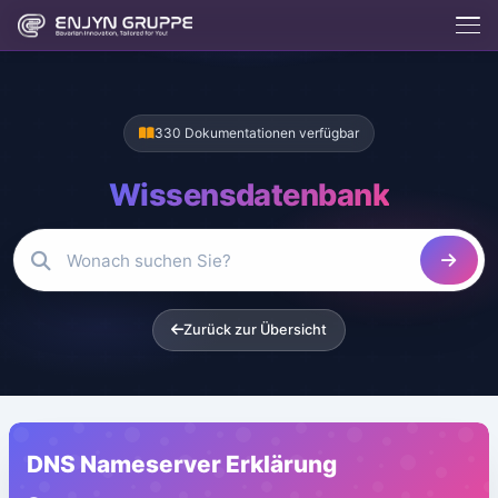
330 Dokumentationen verfügbar
Wissensdatenbank
Enjix
BETA
Enjyn AI Agent
Enjix
Zurück zur Übersicht
Was macht die Enjyn Gruppe?
Kostenlose Tools
Website erstellen lassen
Hosting & Server
App entwickeln lassen
Kontakt aufnehmen
DNS Nameserver Erklärung